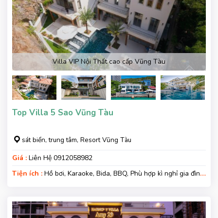
Villa VIP Nội Thất cao cấp Vũng Tàu
Top Villa 5 Sao Vũng Tàu
sát biển, trung tâm, Resort Vũng Tàu
Giá :
Liên Hệ 0912058982
Tiện ích :
Hồ bơi, Karaoke, Bida, BBQ, Phù hợp kì nghỉ gia đình,
Kì nghỉ hạng sang, Gara xe, Wifi