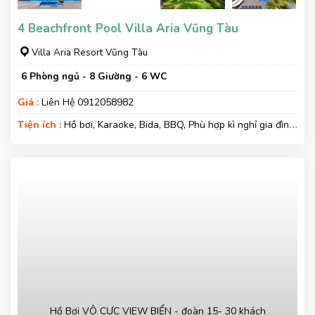
4 Beachfront Pool Villa Aria Vũng Tàu
Villa Aria Resort Vũng Tàu
6 Phòng ngủ - 8 Giường - 6 WC
Giá :
Liên Hệ 0912058982
Tiện ích :
Hồ bơi, Karaoke, Bida, BBQ, Phù hợp kì nghỉ gia đình,
Kì nghỉ hạng sang, Gara xe, Wifi, Nệm Phụ
Hồ Bơi VÔ CỰC VIEW BIỂN - đoàn 15- 30 khách