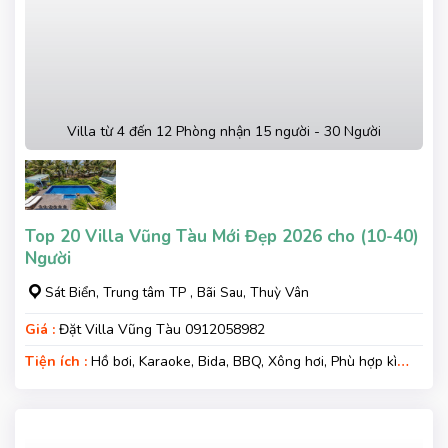
Villa từ 4 đến 12 Phòng nhận 15 người - 30 Người
Top 20 Villa Vũng Tàu Mới Đẹp 2026 cho (10-40)
Người
Sát Biển, Trung tâm TP , Bãi Sau, Thuỳ Vân
Giá :
Đặt Villa Vũng Tàu 0912058982
Tiện ích :
Hồ bơi, Karaoke, Bida, BBQ, Xông hơi, Phù hợp kì
nghỉ gia đình, Kì nghỉ hạng sang, Gara xe, Wifi