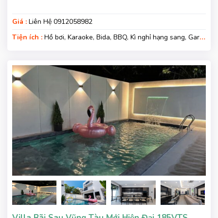
Giá :
Liên Hệ 0912058982
Tiện ích :
Hồ bơi, Karaoke, Bida, BBQ, Kì nghỉ hạng sang, Gara
xe
Villa Bãi Sau Vũng Tàu Mới Hiện Đại 185VTS