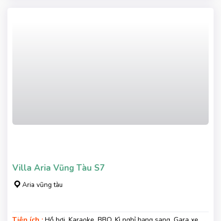
Villa Aria Vũng Tàu S7
Aria vũng tàu
Tiện ích :
Hồ bơi, Karaoke, BBQ, Kì nghỉ hạng sang, Gara xe,