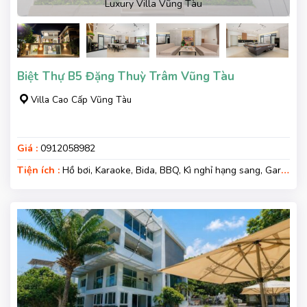
Luxury Villa Vũng Tàu
Biệt Thự B5 Đặng Thuỳ Trâm Vũng Tàu
Villa Cao Cấp Vũng Tàu
Giá :
0912058982
Tiện ích :
Hồ bơi, Karaoke, Bida, BBQ, Kì nghỉ hạng sang, Gara
xe, Wifi, Nệm Phụ