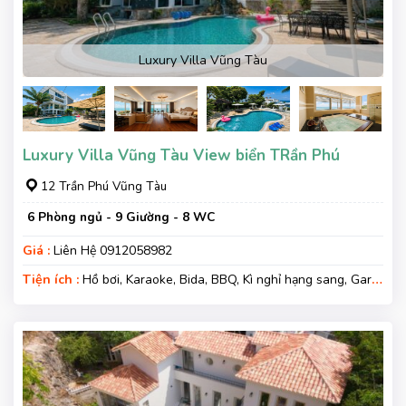
Luxury Villa Vũng Tàu
Luxury Villa Vũng Tàu View biển TRần Phú
12 Trần Phú Vũng Tàu
6 Phòng ngủ - 9 Giường - 8 WC
Giá :
Liên Hệ 0912058982
Tiện ích :
Hồ bơi, Karaoke, Bida, BBQ, Kì nghỉ hạng sang, Gara
xe, Wifi, Nệm Phụ