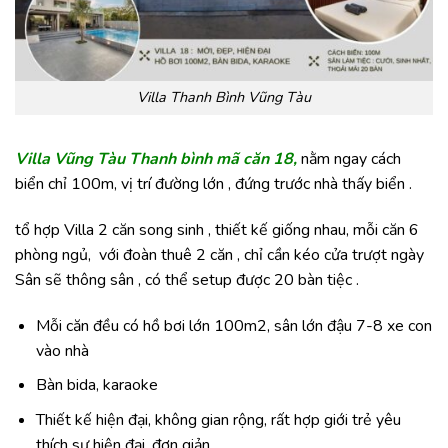
Villa Thanh Bình Vũng Tàu
Villa Vũng Tàu Thanh bình mã căn 18,
nằm ngay cách
biển chỉ 100m, vị trí đường lớn , đứng trước nhà thấy biển .
tổ hợp Villa 2 căn song sinh , thiết kế giống nhau, mỗi căn 6
phòng ngủ, với đoàn thuê 2 căn , chỉ cần kéo cửa trượt ngày
Sân sẽ thông sân , có thể setup được 20 bàn tiệc .
Mỗi căn đều có hồ bơi lớn 100m2, sân lớn đậu 7-8 xe con
vào nhà
Bàn bida, karaoke
Thiết kế hiện đại, không gian rộng, rất hợp giới trẻ yêu
thích sự hiện đại, đơn giản .