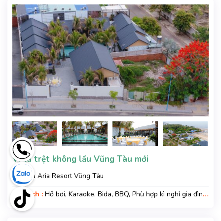
Villa trệt không lầu Vũng Tàu mới
Villa Aria Resort Vũng Tàu
Tiện ích :
Hồ bơi, Karaoke, Bida, BBQ, Phù hợp kì nghỉ gia đình,
Kì nghỉ hạng sang, Gara xe, Wifi, Nệm Phụ