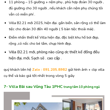
11 phòng – 15 giường + nệm phụ , phù hợp đoàn 30 người ,
đủ giường cho 30 người , nếu khách cần nệm phụ chúng tôi
vẫn có miễn phí .
Villa B2.21 mới 2025, hiện đại. gần biển, sân rộng có thể làm
tiệc cho đoàn 30 đến 40 người ( 5 bàn tiệc thoải mái) .
Điểm nhấn thiết kế Villa hiện đại, đặc biệt khu hồ bơi đẹp,
rộng ,có nấc cho bé tắm, chụp hình đẹp.
Villa B2.21 mới, phòng nào cũng dc thiết kế đồng đều
hiện đại, mới, Sạch sẽ . cao cấp .
quý khách liên hệ
Zalo : 091.205.8982
gửi hình ảnh + clip villa
cụ thể và báo giá tốt nhất trong vòng 5 giây
7- Villa Bãi sau Vũng Tàu 1PHC
trung tâm 10 phòng ngủ