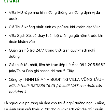
Cam Kết :
Villa Mới Đẹp như hình, đúng thông tin, đúng định vị đã
book .
Giá Thuê không phát sinh chi phí sau khi khách đặt Villa
Villa Sạch Sẽ, có thay toàn bộ chăn ga gối nệm trước khi
đoàn khách vào
Quản gia hỗ trợ 24/7 trong thời gian quý khách nghỉ
dưỡng
Giá thuê tốt nhất, liên hệ trực tiếp
Lê Ánh 091.205.8982
(alo/Zalo)
Báo giá nhanh chỉ sau 5 Giây
Công ty TNHH LÊ ÁNH BOOKING VILLA VŨNG TÀU –
Mã sô thuế: 3502397643 (có xuất VAT cho đoàn cần
hoá đơn .)
Là người địa phương và làm cho thuê nghỉ dưỡng hơn 6 năm,
Lê Ánh luôn giới thiệu được cho quý khách các địa chỉ : quán