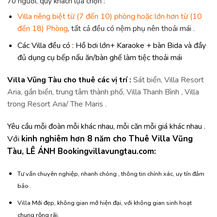
70 người, quý khách lựa chọn :
Villa riêng biệt từ (7 đến 10) phòng hoặc lớn hơn từ (10
đến 18) Phòng
, tất cả đều có nệm phụ nên thoải mái .
Các Villa đều có : Hồ bơi lớn+ Karaoke + bàn Bida và đầy
đủ dụng cụ bếp nấu ăn/bàn ghế làm tiệc thoải mái
Villa Vũng Tàu cho thuê các vị trí :
Sát biển, Villa Resort
Aria, gần biển, trung tâm thành phố, Villa Thanh Bình , Villa
trong Resort Aria/ The Maris .
Yêu cầu mỗi đoàn mỗi khác nhau, mỗi căn mỗi giá khác nhau .
Với
kinh nghiêm hơn 8 năm cho Thuê Villa Vũng
Tàu, LÊ ÁNH Bookingvillavungtau.com:
Tư vấn chuyên nghiệp, nhanh chóng , thông tin chính xác, uy tín đảm
bảo .
Villa Mới đẹp, không gian mở hiện đại, với không gian sinh hoạt
chung rộng rãi,