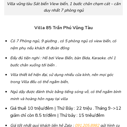
Villa vũng tàu Sát biển View biển, 1 bước chân chạm cát – căn
duy nhất 7 phòng ngủ
Villa 85 Trần Phú Vũng Tàu
Có 7 Phòng ngủ, 9 giường , có 5 phòng ngủ có view biển, có
nệm phụ nếu khách đi đoàn đông
Đầy đủ tiện nghi : Hồ bơi View Biển, bàn Bida, Karaoke. chỉ 1
bước chân xuống tới biển .
Villa thiết kế hiện đại, sử dụng nhiều cửa kính, nên mọi góc
trong Villa đều có thể ngắm biển,
Ngủ dậy được đánh thức bằng tiếng sóng vỗ, có thể ngắm bình
minh và hoàng hôn ngay tại villa
Giá thuê 10 triệu/đêm | Thứ Bảy : 22 triệu . Tháng 9->12
giảm chỉ còn 8.5 tr/đêm | Thứ bảy : 15 triêu/đêm
Giá tốt nhất quý khách liên hệ Zalo :
091.205.8982
gửi hình cụ