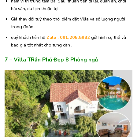
nằm vị trí trung tâm Bãi Sau, thuận tiện đi lại, quán ăn, chơi
hải sản, du lịch thuận lợi .
Giá thay đổi tuỳ theo thời điểm đặt Villa và số lượng người
trong đoàn .
quý khách liên hệ
Zalo : 091.205.8982
gửi hình cụ thể và
báo giá tốt nhất cho từng căn .
7 – Villa TRần Phú Đẹp 8 Phòng ngủ