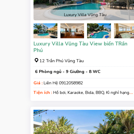
Luxury Villa Vũng Tàu
Luxury Villa Vũng Tàu View biển TRần
Phú
12 Trần Phú Vũng Tàu
6 Phòng ngủ - 9 Giường - 8 WC
Giá :
Liên Hệ 0912058982
Tiện ích :
Hồ bơi, Karaoke, Bida, BBQ, Kì nghỉ hạng
sang, Gara xe, Wifi, Nệm Phụ