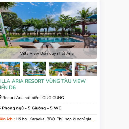
Villa View Biển duy nhất Aria
ILLA ARIA RESORT VŨNG TÀU VIEW
IỂN D6
Resort Aria sát biển LONG CUNG
5 Phòng ngủ - 5 Giường - 5 WC
iện ích :
Hồ bơi, Karaoke, BBQ, Phù hợp kì nghỉ gia
ình, Kì nghỉ hạng sang, Gara xe, Wifi, Nệm Phụ