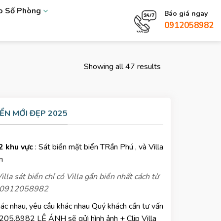
eo Số Phòng
Báo giá ngay
0912058982
Showing all 47 results
IỂN MỚI ĐẸP 2025
2 khu vực
: Sát biển mặt biển TRần Phú , và Villa
n
la sát biển chỉ có Villa gần biển nhất cách từ
h 0912058982
ác nhau, yêu cầu khác nhau Quý khách cần tư vấn
.205.8982 LÊ ÁNH sẽ gửi hình ảnh + Clip Villa