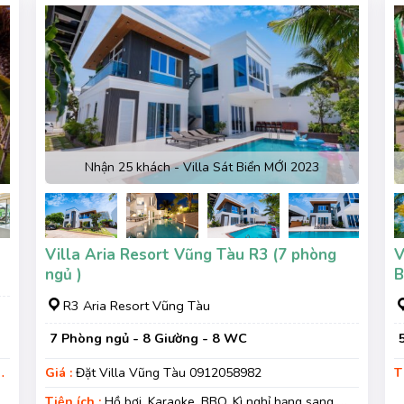
Nhận 25 khách - Villa Sát Biển MỚI 2023
Villa Aria Resort Vũng Tàu R3 (7 phòng
V
ngủ )
B
R3 Aria Resort Vũng Tàu
7 Phòng ngủ - 8 Giường - 8 WC
ỉ
Giá :
Đặt Villa Vũng Tàu 0912058982
T
đ
Tiện ích :
Hồ bơi, Karaoke, BBQ, Kì nghỉ hạng sang,