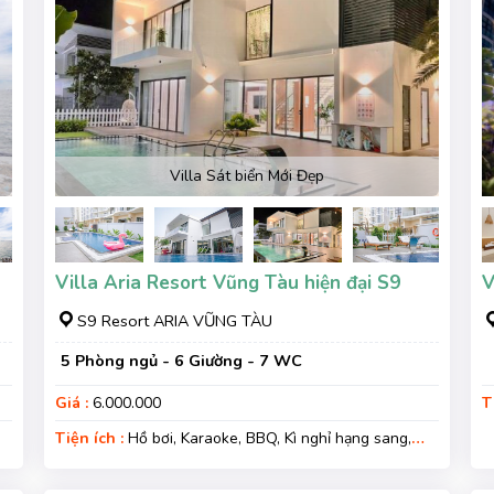
Villa Sát biển Mới Đẹp
Villa Aria Resort Vũng Tàu hiện đại S9
V
S9 Resort ARIA VŨNG TÀU
5 Phòng ngủ - 6 Giường - 7 WC
Giá :
6.000.000
T
G
Tiện ích :
Hồ bơi, Karaoke, BBQ, Kì nghỉ hạng sang,
Gara xe, Wifi, Nệm Phụ