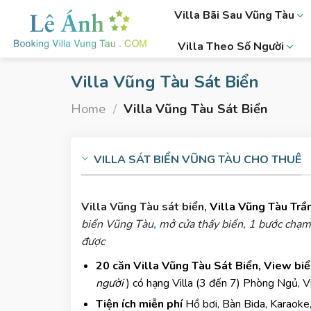
Skip
Villa Bãi Sau Vũng Tàu
to
content
Villa Theo Số Người
Villa Vũng Tàu Sát Biển
Home
/
Villa Vũng Tàu Sát Biển
VILLA SÁT BIỂN
VŨNG TÀU
CHO THUÊ
Villa Vũng Tàu sát biển
,
Villa Vũng Tàu Trầ
biển Vũng Tàu
,
mở cửa thấy biển, 1 bước chạm
được
20 căn Villa Vũng Tàu Sát Biển, View biể
người
) có hạng
Villa (3 đến 7) Phòng Ngủ, V
Tiện ích miễn phí
Hồ bơi, Bàn Bida, Karaoke