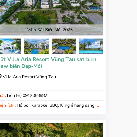
Villa Sát Biển Mới 2025
ặt Villa Aria Resort Vũng Tàu sát biển
iew biển Đẹp-Mới
Villa Aria Resort Vũng Tàu
iá :
Liên Hệ 0912058982
iện ích :
Hồ bơi, Karaoke, BBQ, Kì nghỉ hạng sang,
ara xe, Wifi, Nệm Phụ