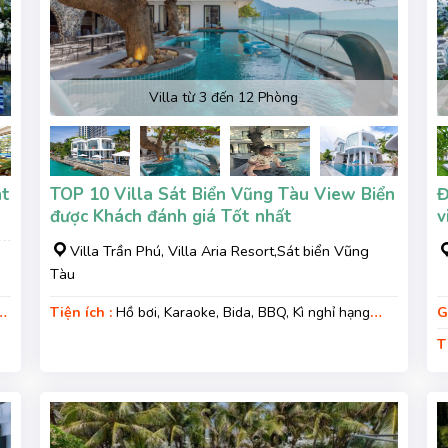
Villa từ 3 đến 12 Phòng
nt
TOP 10 Villa Sát Biển Vũng Tàu View Biển
Đ
được Khách đánh giá Tốt nhất
v
Villa Trần Phú, Villa Aria Resort,Sát biển Vũng
Tàu
ì
Tiện ích :
Hồ bơi, Karaoke, Bida, BBQ, Kì nghỉ hạng
G
sang, Gara xe, Wifi
T
G