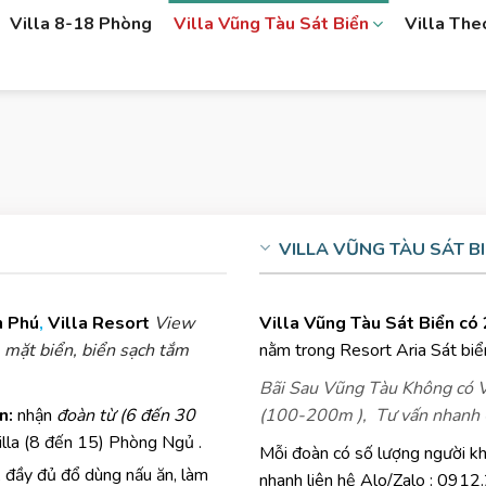
Villa 8-18 Phòng
Villa Vũng Tàu Sát Biển
Villa Th
VILLA VŨNG TÀU SÁT B
n Phú
,
Villa Resort
View
Villa Vũng Tàu Sát Biển có 
 mặt biển, biển sạch tắm
nằm trong Resort Aria Sát biể
Bãi Sau Vũng Tàu Không có Vil
n:
nhận
đoàn từ (6 đến 30
(100-200m ), Tư vấn nhan
illa (8 đến 15) Phòng Ngủ .
Mỗi đoàn có số lượng người kh
, đầy đủ đổ dùng nấu ăn, làm
nhanh liên hệ Alo/Zalo : 0912