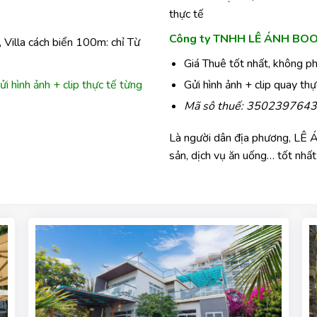
thực tế
Công ty TNHH LÊ ÁNH BOO
, V
illa cách biển 100m:
chỉ Từ
Giá Thuê tốt nhất, không phá
Gửi hình ảnh + clip quay th
ửi hình ảnh + clip thực tế từng
Mã sô thuế: 3502397643 (
Là người dân địa phương, LÊ Á
sản, dịch vụ ăn uống… tốt nhất