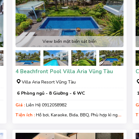
View biển mặt biển sát biển
4 Beachfront Pool Villa Aria Vũng Tàu
C
Villa Aria Resort Vũng Tàu
6 Phòng ngủ - 8 Giường - 6 WC
Giá :
Liên Hệ 0912058982
G
Tiện ích :
Hồ bơi, Karaoke, Bida, BBQ, Phù hợp kì nghỉ
T
gia đình, Kì nghỉ hạng sang, Gara xe, Wifi, Nệm Phụ
s