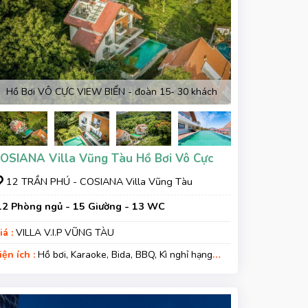
Hồ Bơi VÔ CỰC VIEW BIỂN - đoàn 15- 30 khách
OSIANA Villa Vũng Tàu Hồ Bơi Vô Cực
12 TRẦN PHÚ - COSIANA Villa Vũng Tàu
12 Phòng ngủ - 15 Giường - 13 WC
iá :
VILLA V.I.P VŨNG TÀU
iện ích :
Hồ bơi, Karaoke, Bida, BBQ, Kì nghỉ hạng
ang, Gara xe, Wifi, Nệm Phụ