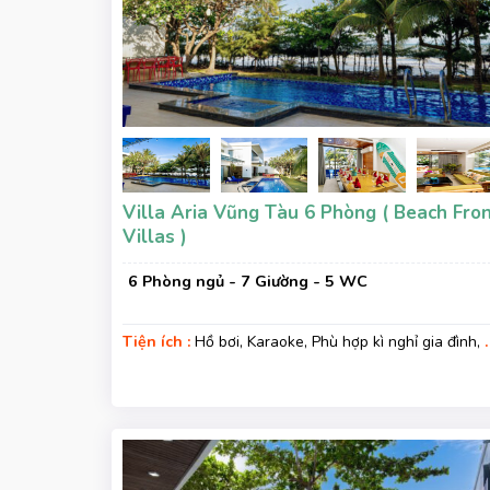
Villa Aria Vũng Tàu 6 Phòng ( Beach Fro
Villas )
6 Phòng ngủ - 7 Giường - 5 WC
Tiện ích :
Hồ bơi, Karaoke, Phù hợp kì nghỉ gia đình, K
nghỉ hạng sang, Gara xe, Wifi, Nệm Phụ