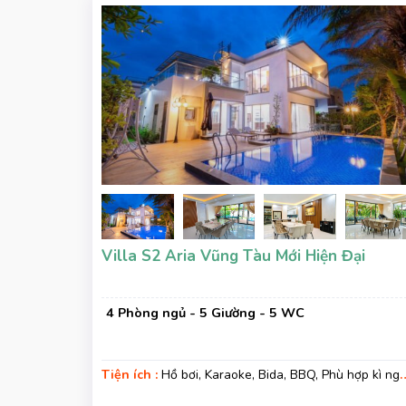
Villa S2 Aria Vũng Tàu Mới Hiện Đại
4 Phòng ngủ - 5 Giường - 5 WC
Tiện ích :
Hồ bơi, Karaoke, Bida, BBQ, Phù hợp kì ngh
gia đình, Kì nghỉ hạng sang, Gara xe, Wifi