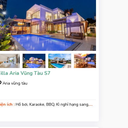
illa Aria Vũng Tàu S7
Aria vũng tàu
iện ích :
Hồ bơi, Karaoke, BBQ, Kì nghỉ hạng sang,
ara xe, Wifi, Nệm Phụ