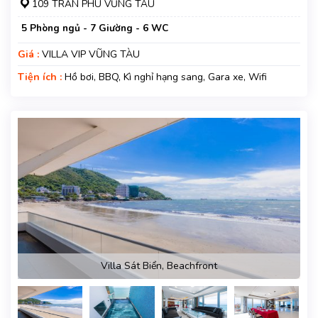
109 TRẦN PHÚ VŨNG TÀU
5 Phòng ngủ - 7 Giường - 6 WC
Giá :
VILLA VIP VŨNG TÀU
Tiện ích :
Hồ bơi, BBQ, Kì nghỉ hạng sang, Gara xe, Wifi
Villa Sát Biển, Beachfront