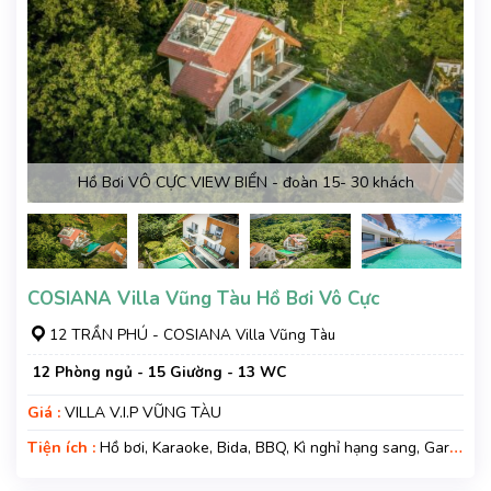
Hồ Bơi VÔ CỰC VIEW BIỂN - đoàn 15- 30 khách
COSIANA Villa Vũng Tàu Hồ Bơi Vô Cực
12 TRẦN PHÚ - COSIANA Villa Vũng Tàu
12 Phòng ngủ - 15 Giường - 13 WC
Giá :
VILLA V.I.P VŨNG TÀU
Tiện ích :
Hồ bơi, Karaoke, Bida, BBQ, Kì nghỉ hạng sang, Gara
xe, Wifi, Nệm Phụ