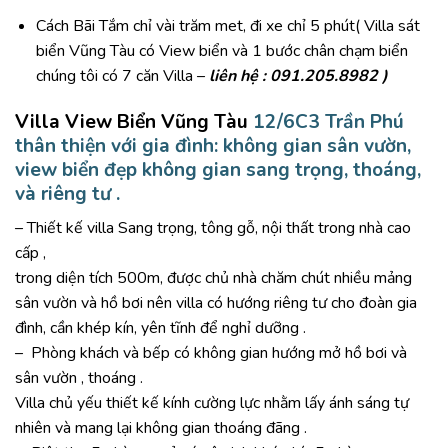
Cách Bãi Tắm chỉ vài trăm met, đi xe chỉ 5 phút(
Villa sát
biển Vũng Tàu
có View biển và 1 bước chân chạm biển
chúng tôi có 7 căn Villa –
liên hệ : 091.205.8982 )
Villa View Biển Vũng Tàu
12/6C3 Trần Phú
thân thiện với gia đình: không gian sân vườn,
view biển đẹp không gian sang trọng, thoáng,
và riêng tư .
– Thiết kế villa Sang trọng, tông gỗ, nội thất trong nhà cao
cấp ,
trong diện tích 500m, được chủ nhà chăm chút nhiều mảng
sân vườn và hồ bơi nên villa có hướng riêng tư cho đoàn gia
đình, cần khép kín, yên tĩnh để nghỉ dưỡng .
– Phòng khách và bếp có không gian hướng mở hồ bơi và
sân vườn , thoáng .
Villa chủ yếu thiết kế kính cường lực nhằm lấy ánh sáng tự
nhiên và mang lại không gian thoáng đãng .