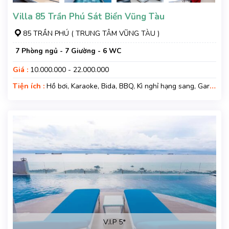
Villa 85 Trần Phú Sát Biển Vũng Tàu
85 TRẦN PHÚ ( TRUNG TÂM VŨNG TÀU )
7 Phòng ngủ - 7 Giường - 6 WC
Giá :
10.000.000 - 22.000.000
Tiện ích :
Hồ bơi, Karaoke, Bida, BBQ, Kì nghỉ hạng sang, Gara
xe, Wifi, Nệm Phụ
V.I.P 5*