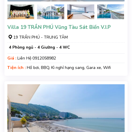
Villa 19 TRẦN PHÚ Vũng Tàu Sát Biển V.I.P
19 TRẦN PHÚ - TRUNG TÂM
4 Phòng ngủ - 4 Giường - 4 WC
Giá :
Liên Hệ 0912058982
Tiện ích :
Hồ bơi, BBQ, Kì nghỉ hạng sang, Gara xe, Wifi