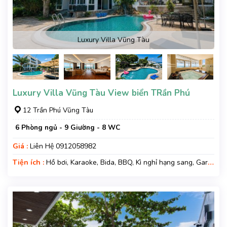
Luxury Villa Vũng Tàu
Luxury Villa Vũng Tàu View biển TRần Phú
12 Trần Phú Vũng Tàu
6 Phòng ngủ - 9 Giường - 8 WC
Giá :
Liên Hệ 0912058982
Tiện ích :
Hồ bơi, Karaoke, Bida, BBQ, Kì nghỉ hạng sang, Gara
xe, Wifi, Nệm Phụ