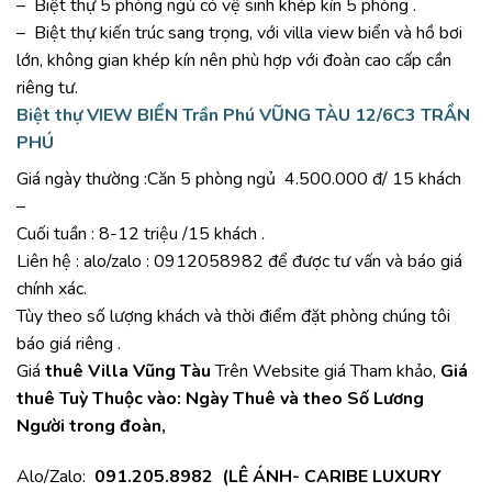
– Biệt thự 5 phòng ngủ có vệ sinh khép kín 5 phòng .
– Biệt thự kiến trúc sang trọng, với villa view biển và hồ bơi
lớn, không gian khép kín nên phù hợp với đoàn cao cấp cần
riêng tư.
Biệt thự VIEW BIỂN Trần Phú VŨNG TÀU
12/6C3 TRẦN
PHÚ
Giá ngày thường :Căn 5 phòng ngủ 4.500.000 đ/ 15 khách
–
Cuối tuần : 8-12 triệu /15 khách .
Liên hệ : alo/zalo : 0912058982 để được tư vấn và báo giá
chính xác.
Tùy theo số lượng khách và thời điểm đặt phòng chúng tôi
báo giá riêng .
Giá
thuê Villa Vũng Tàu
Trên Website giá Tham khảo,
Giá
thuê Tuỳ Thuộc vào: Ngày Thuê và theo Số Lương
Người trong đoàn,
Alo/Zalo:
091.205.8982
(LÊ ÁNH- CARIBE LUXURY