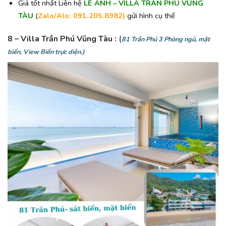
Giá tốt nhất Liên hệ
LÊ ÁNH – VILLA TRẦN PHÚ VŨNG
TÀU
(
Zalo/Alo: 091.205.8982)
gửi hình cụ thể
8 – Villa Trần Phú Vũng Tàu
:
(
81 Trần Phú 3 Phòng ngủ, mặt
biển, View Biển trực diện.)