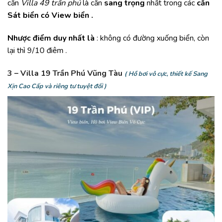
căn
Villa 49 trần phú
là căn
sang trọng
nhất trong các
căn
Sát biển có View biển .
Nhược điểm duy nhất là
: không có đường xuống biển, còn
lại thì 9/10 điêm .
3 – Villa 19 Trần Phú Vũng Tàu
( Hồ bơi vô cực, thiết kế Sang
Xịn Cao Cấp và riêng tư tuyệt đối )