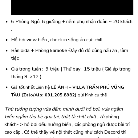
6 Phòng Ngủ, 8 giường + nệm phụ nhận đoàn ~ 20 khách
.
Hồ bơi view biển , check in sống ảo cực chill
Bàn bida + Phòng karaoke
Đầy đủ đồ dùng nấu ăn , làm
tiệc
Giá trong tuần : 9 triệu | Thứ bảy : 15 triệu ( Giá áp trong
tháng 9->12 )
Giá tốt nhất Liên hệ
LÊ ÁNH – VILLA TRẦN PHÚ VŨNG
TÀU
(
Zalo/Alo: 091.205.8982)
gửi hình cụ thể
Thử tưởng tượng vừa đắm mình dưới hồ bơi, vừa ngắm
biển ngắm tàu bè qua lại, thật là chill chill , từ
phòng
khách- > hồ bơi đều hướng biển , các phòng ngủ được bài trí
cao cấp . Có thể thấy về nội thất cũng như cách Decord thì