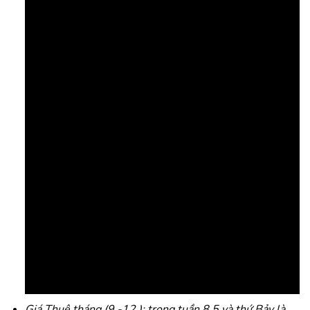
Giá Thuê tháng (9 -12 ): trong tuần 8.5 và thứ Bảy là