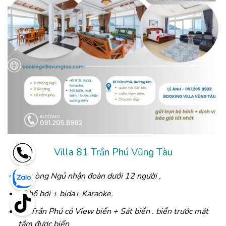
Villa 81 Trần Phú Vũng Tàu
3 Phòng Ngủ nhận đoàn dưới 12 người ,
có hồ bơi + bida+ Karaoke.
81 Trần Phú có View biển + Sát biển . biển trước mặt
tắm được biển