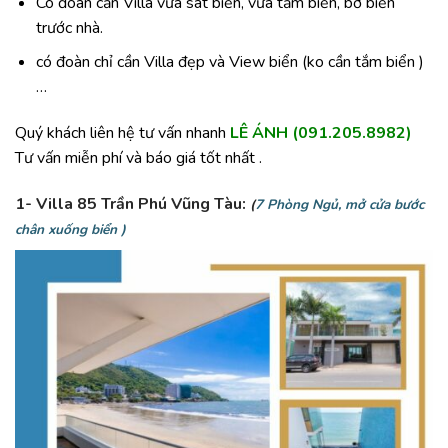
Có đoàn cần Villa vừa sát biển, vừa tắm biển, bờ biển
trước nhà.
có đoàn chỉ cần Villa đẹp và View biển (ko cần tắm biển )
…
Quý khách liên hệ tư vấn nhanh
LÊ ÁNH (091.205.8982)
Tư vấn miễn phí và báo giá tốt nhất .
1- Villa 85 Trần Phú Vũng Tàu:
(
7 Phòng Ngủ, mở cửa bước
chân xuống biển )