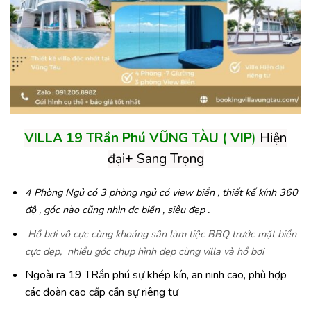
VILLA 19 TRần Phú VŨNG TÀU ( VIP
)
Hiện
đại+ Sang Trọng
4 Phòng Ngủ có 3 phòng ngủ có view biển , thiết kế kính 360
độ , góc nào cũng nhìn dc biển , siêu đẹp .
Hồ bơi vô cực cùng khoảng sân làm tiệc BBQ trước mặt biển
cực đẹp, nhiều góc chụp hình đẹp cùng villa và hồ bơi
Ngoài ra 19 TRần phú sự khép kín, an ninh cao, phù hợp
các đoàn cao cấp cần sự riêng tư