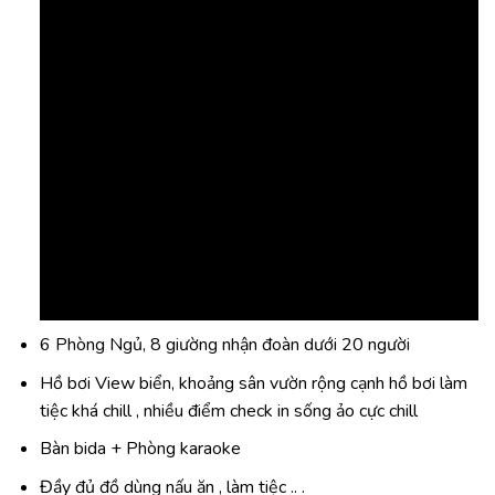
6 Phòng Ngủ, 8 giường nhận đoàn dưới 20 người
Hồ bơi View biển, khoảng sân vườn rộng cạnh hồ bơi làm
tiệc khá chill , nhiều điểm check in sống ảo cực chill
Bàn bida + Phòng karaoke
Đầy đủ đồ dùng nấu ăn , làm tiệc .. .