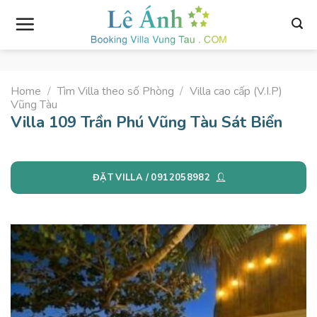
Skip
to
content
Home
/
Tìm Villa theo số Phòng
/
Villa cao cấp (V.I.P)
Vũng Tàu
Villa 109 Trần Phú Vũng Tàu Sát Biển
ĐẶT VILLA / 0912058982