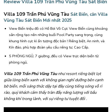
Review Villa 109 Trần Phú Vũng Tàu Sát Biển
Villa 109 Trần Phú Vũng Tàu
Sát Biển, căn Villa
Vũng Tàu Sát Biển Mới nhất 2025
View Biển triệu đô có Hồ Bơi Vô Cực View Biển cùng khoảng
sân rộng tạo nên những buổi Pool Party sang trọng, cùng
khung hình cực kì ấn tượng độc bản !
Riêng biệt, An ninh, và
Kín đáo, phù hợp đoàn yêu cầu riêng tư, Cao Cấp.
5 PHÒNG NGỦ, 7 giường ,đều có View trực diện biển từ
phòng ngủ,
Villa 109 Trần Phú Vũng Tàu
như resort riêng biệt lọt
giữa lòng biển xanh với không gian nghỉ dưỡng bên cạnh
bờ biển, mỗi sáng thức dậy tại đây cùng tiếng sóng vỗ rì
rào, quý khách cảm thấy tràn đầy năng lượng với bầu
không khí trong lành, với sự riêng tư tuyệt đối .