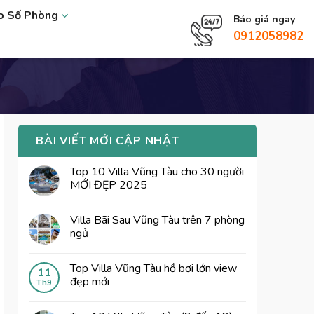
eo Số Phòng
Báo giá ngay
0912058982
BÀI VIẾT MỚI CẬP NHẬT
Top 10 Villa Vũng Tàu cho 30 người
MỚI ĐẸP 2025
Villa Bãi Sau Vũng Tàu trên 7 phòng
ngủ
Top Villa Vũng Tàu hồ bơi lớn view
11
đẹp mới
Th9