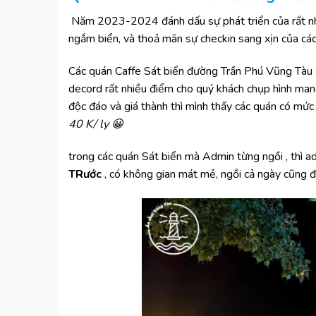
Năm 2023-2024 đánh dấu sự phát triển của rất nh
ng
ắ
m bi
ể
n, v
à
tho
ả
m
ã
n s
ự
checkin sang x
ị
n c
ủ
a c
á
C
á
c qu
á
n Caffe S
á
t bi
ể
n đường Tr
ầ
n Ph
ú Vũng Tàu
decord rất nhiều điểm cho quý khách chụp hình man
độ
c
đá
o v
à
gi
á
th
à
nh th
ì
m
ì
nh th
ấ
y c
á
c qu
á
n c
ó
m
ứ
c
40 K/ ly
😀
trong các quán Sát biển mà Admin từng ngồi , thì a
TRước
, có không gian mát mẻ, ngồi cả ngày cũng đư