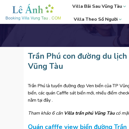
Skip
Villa Bãi Sau Vũng Tàu
to
content
Villa Theo Số Người
Trần Phú con đường du lịch
Vũng Tàu
Tr
ầ
n Ph
ú
l
à tuyến đườ
ng đẹp Ven biển của TP Vũng 
biển, các quán Cafffe sát biển mới, nhiều điểm chec
nằm tại đây .
Tham kh
ả
o 6 c
ă
n
Villa tr
ầ
n ph
ú
V
ũ
ng T
à
u
c
ó
m
ặ
Qu
á
n cafffe view bi
ể
n đường Trần