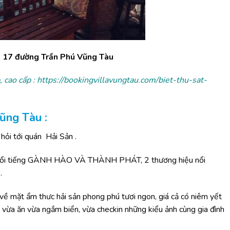
 17 đường Trần Phú Vũng Tàu
 cao cấp :
https://bookingvillavungtau.com/biet-thu-sat-
ũ
ng T
à
u :
ỏi tới quán Hải Sản .
ản nổi tiếng GÀNH HÀO VÀ THÀNH PHÁT, 2 thương hiệu nổi
.
v
ề
m
ặ
t
ẩ
m th
ư
c h
ả
i s
ả
n phong ph
ú
t
ươ
i ngon, gi
á
cả có ni
ê
m y
ế
t
 v
ừ
a
ă
n v
ừ
a ng
ắ
m bi
ể
n, v
ừ
a checkin nh
ữ
ng ki
ể
u
ả
nh c
ù
ng gia
đì
nh