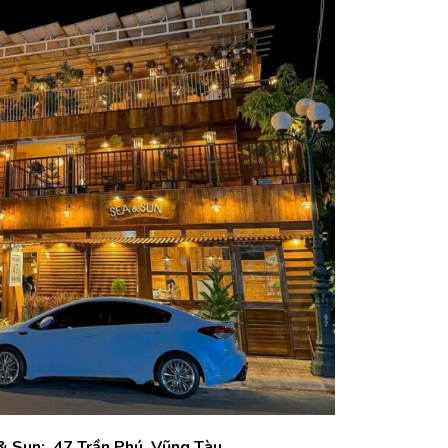
& Sun: 47 Trần Phú, Vũng Tàu