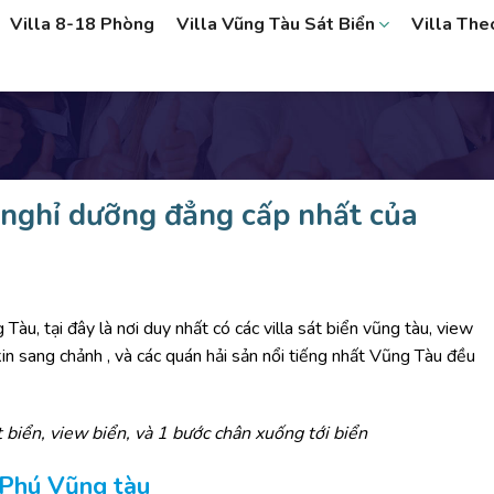
Villa 8-18 Phòng
Villa Vũng Tàu Sát Biển
Villa Th
 nghỉ dưỡng đẳng cấp nhất của
Tàu, tại đây là nơi duy nhất có các
villa sát biển vũng tàu
, view
kin sang chảnh , và các quán hải sản nổi tiếng nhất Vũng Tàu đều
t bi
ể
n, view bi
ể
n, v
à
1 b
ướ
c ch
â
n xu
ố
ng t
ớ
i bi
ể
n
 Phú V
ũ
ng t
à
u