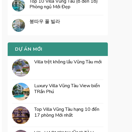
Top 10 Villa Vũng Tàu (8 đến 18)
Phòng ngủ Mới Đẹp
붕따우 풀 빌라
DỰ ÁN MỚI
Villa trệt không lầu Vũng Tàu mới
Luxury Villa Vũng Tàu View biển
TRần Phú
Top Villa Vũng Tàu hạng 10 đến
17 phòng Mới nhất