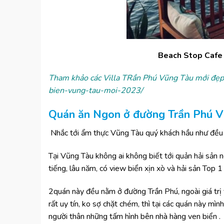
Beach Stop Cafe
Tham khảo các Villa TRần Phú Vũng Tàu mới đẹp,
bien-vung-tau-moi-2023/
Qu
á
n
ă
n Ngon ở đường Trần Phú V
Nhắc tới ẩm thực Vũng Tàu quý khách hầu như đều h
Tại Vũng Tàu không ai không biết tới quản hải s
tiếng, lâu năm, có view biển xịn xò và hải sản Top 1 
2quán này đều n
ằ
m
ở đườ
ng Tr
ầ
n Ph
ú
,
ngo
à
i gi
á
tr
ị
r
ấ
t uy t
í
n, ko s
ợ
ch
ặ
t ch
é
m, th
ì
t
ạ
i c
á
c qu
á
n n
à
y m
ì
nh
ng
ườ
i th
â
n nh
ữ
ng t
ấ
m h
ì
nh b
ê
n nh
à
h
à
ng ven bi
ể
n .