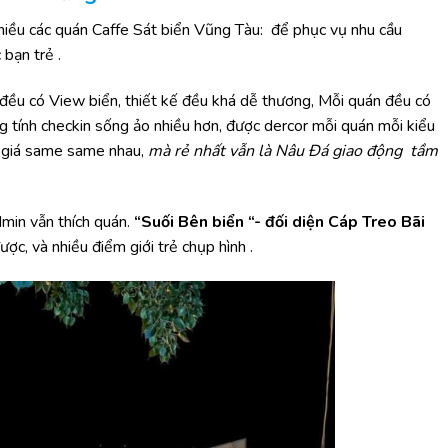
iều c
á
c qu
á
n Caffe S
á
t bi
ể
n Vũng Tàu:
để
ph
ụ
c v
ụ
nhu c
ầ
u
c b
ạ
n tr
ẻ
.
 đề
u c
ó V
iew bi
ể
n, thi
ế
t k
ế đề
u kh
á
d
ễ
th
ươ
ng, Mỗi quán đều có
g t
í
nh checkin s
ố
ng
ả
o nhi
ề
u h
ơ
n,
đượ
c dercor m
ỗ
i qu
á
n m
ỗ
i ki
ể
u
 gi
á
same same nhau,
m
à
r
ẻ
nh
ấ
t v
ẫ
n l
à
N
â
u
Đá giao động tầm
dmin vẫn thích quán.
“Suối Bên biển “- đối diện Cáp Treo Bãi
ợc, và nhiều điểm giới trẻ chụp hình .