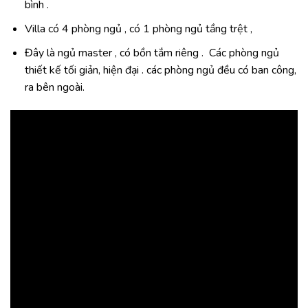
bình .
Villa có 4 phòng ngủ , có 1 phòng ngủ tầng trệt ,
Đây là ngủ master , có bồn tắm riêng .
Các phòng ngủ
thiết kế tối giản, hiện đại . các phòng ngủ đều có ban công,
ra bên ngoài.