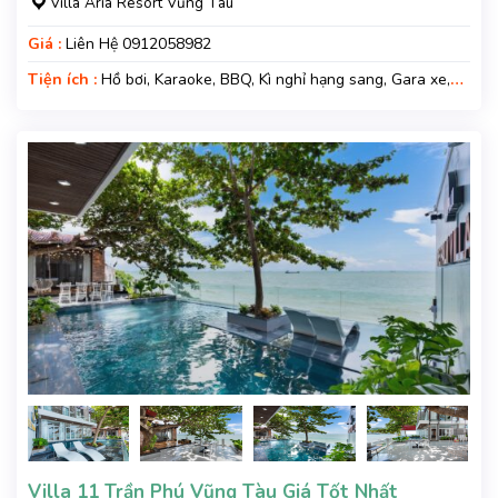
Villa Aria Resort Vũng Tàu
Giá :
Liên Hệ 0912058982
Tiện ích :
Hồ bơi, Karaoke, BBQ, Kì nghỉ hạng sang, Gara xe,
Wifi, Nệm Phụ
Villa 11 Trần Phú Vũng Tàu Giá Tốt Nhất