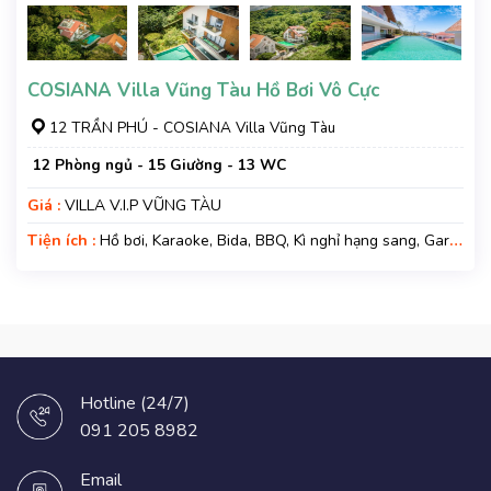
COSIANA Villa Vũng Tàu Hồ Bơi Vô Cực
12 TRẦN PHÚ - COSIANA Villa Vũng Tàu
12 Phòng ngủ - 15 Giường - 13 WC
Giá :
VILLA V.I.P VŨNG TÀU
Tiện ích :
Hồ bơi, Karaoke, Bida, BBQ, Kì nghỉ hạng sang, Gara
xe, Wifi, Nệm Phụ
Hotline (24/7)
091 205 8982
Email