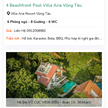
4 Beachfront Pool Villa Aria Vũng Tàu
Villa Aria Resort Vũng Tàu
6 Phòng ngủ - 8 Giường - 6 WC
Giá :
Liên Hệ 0912058982
Tiện ích :
Hồ bơi, Karaoke, Bida, BBQ, Phù hợp kì nghỉ gia đình,
Kì nghỉ hạng sang, Gara xe, Wifi, Nệm Phụ
Hồ Bơi VÔ CỰC VIEW BIỂN - đoàn 15- 30 khách