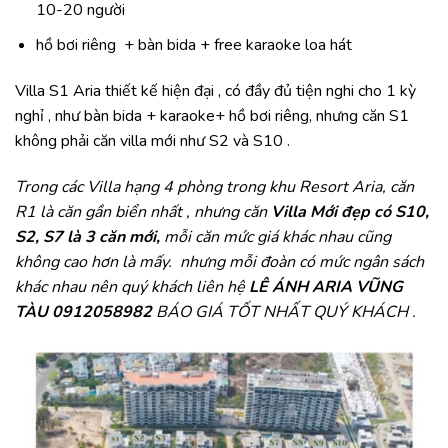
10-20 người
hồ bơi riêng + bàn bida + free karaoke loa hát
Villa S1 Aria thiết kế hiện đại , có đầy đủ tiện nghi cho 1 kỳ
nghỉ , như bàn bida + karaoke+ hồ bơi riêng, nhưng căn S1
không phải căn villa mới như S2 và S10 .
Trong các Villa hạng 4 phòng trong khu Resort Aria, căn
R1 là căn gần biển nhất , nhưng căn
Villa Mới đẹp có S10,
S2, S7 là 3 căn mới,
mỗi căn mức giá khác nhau cũng
không cao hơn là mấy. nhưng mỗi đoàn có mức ngân sách
khác nhau nên quý khách liên hệ
LÊ ÁNH ARIA VŨNG
TÀU 0912058982
BÁO GIÁ TỐT NHẤT QUÝ KHÁCH .