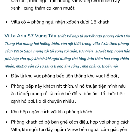
sân lớn , mình ngồi tận nưởng View đẹp .với nhiều cây
xanh , cùng thảm cỏ xanh mướt .
Villa có 4 phòng ngủ, nhận xđoàn dưới 15 khách
Villa Aria S7 Vũng Tàu
thiết kế đẹp là sự kết hợp phong cách Địa
Trung Hai mang hơi hướng biển, còn nội thất trong villa Aria theo phong
cách Wabi Sabi, mang tới lối sống tối giản, tự nhiên . sự kết hợp hoàn hảo
phù hợp cho quý khách khi nghỉ dưỡng thả lỏng bản thân hoà cùng thiên
nhiên, nhưng vẫn có sự sang trọng ấm cúng , nhẹ nhàng, thoải mái .
Đây là khu vực phòng bếp liên thông khu vực hồ bơi ,
Phòng bếp này khách rất thích, vì nó thuận tiện mình nấu
ăn từ bếp xong rồi là mình bê đồ ra bàn ăn , tổ chức tiệc
cạnh hồ bơi, ko di chuyển nhiều .
Khu bếp ngăn cách với khu phòng khách ,
Phòng khách có bộ bàn ghế cách điệu, hợp với phong cách
Villa, khi ngồi tại đây, ngắm View bên ngoài cảm giác yên