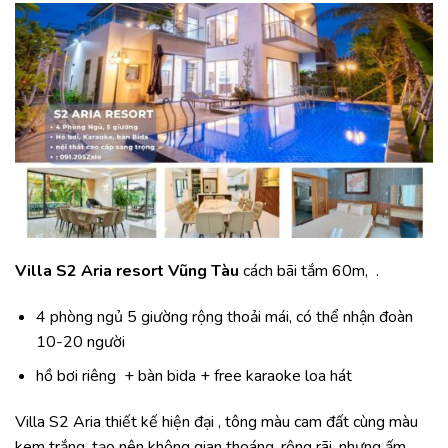
Villa S2 Aria resort Vũng Tàu
cách bãi tắm 60m, .
4 phòng ngủ 5 giường rộng thoải mái, có thể nhận đoàn
10-20 người
hồ bơi riêng + bàn bida + free karaoke loa hát
Villa S2 Aria thiết kế hiện đại , tông màu cam đất cùng màu
kem trắng, tạo nên không gian thoáng, rộng rãi, nhưng ấm