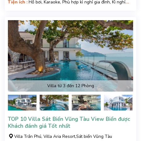
Tiện ích :
Hồ bơi, Karaoke, Phù hợp kì nghỉ gia đình, Kì nghỉ
hạng sang, Gara xe, Wifi, Nệm Phụ
Villa từ 3 đến 12 Phòng
TOP 10 Villa Sát Biển Vũng Tàu View Biển được
Khách đánh giá Tốt nhất
Villa Trần Phú, Villa Aria Resort,Sát biển Vũng Tàu