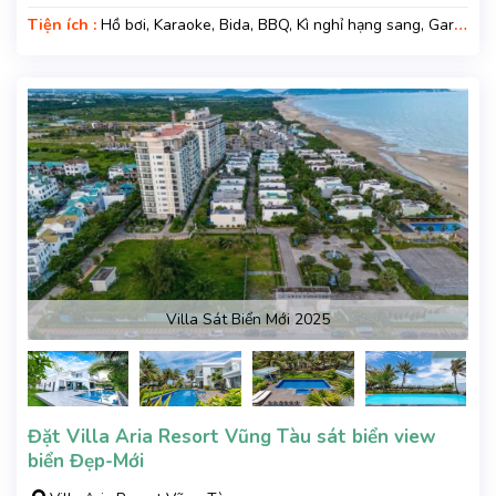
Tiện ích :
Hồ bơi, Karaoke, Bida, BBQ, Kì nghỉ hạng sang, Gara
xe, Wifi
Villa Sát Biển Mới 2025
Đặt Villa Aria Resort Vũng Tàu sát biển view
biển Đẹp-Mới