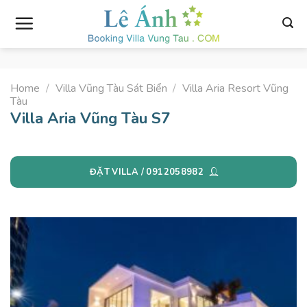
Skip
to
content
Home
/
Villa Vũng Tàu Sát Biển
/
Villa Aria Resort Vũng
Tàu
Villa Aria Vũng Tàu S7
ĐẶT VILLA / 0912058982