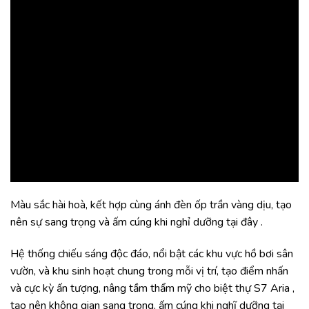
Màu sắc hài hoà, kết hợp cùng ánh đèn ốp trần vàng dịu, tạo
nên sự sang trọng và ấm cúng khi nghỉ dưỡng tại đây .
Hệ thống chiếu sáng độc đáo, nổi bật các khu vực hồ bơi sân
vườn, và khu sinh hoạt chung trong mỗi vị trí, tạo điểm nhấn
và cực kỳ ấn tượng, nâng tầm thẩm mỹ cho biệt thự S7 Aria ,
tạo nên không gian sang trọng, ấm cúng khi nghĩ dưỡng tại