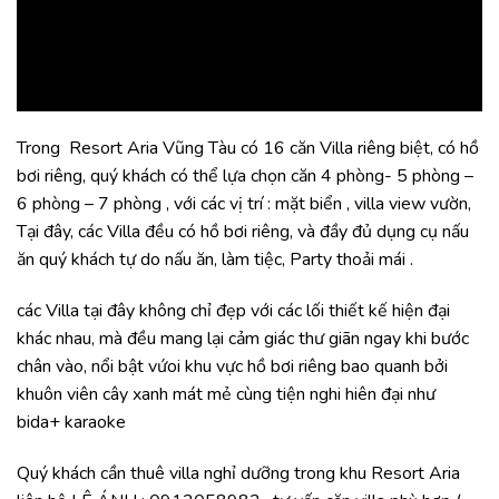
Trong
Resort Aria Vũng Tàu
có 16 căn Villa riêng biệt, có hồ
bơi riêng, quý khách có thể lựa chọn căn 4 phòng- 5 phòng –
6 phòng – 7 phòng , với các vị trí : mặt biển , villa view vườn,
Tại đây, các Villa đều có hồ bơi riêng, và đầy đủ dụng cụ nấu
ăn quý khách tự do nấu ăn, làm tiệc, Party thoải mái .
các Villa tại đây không chỉ đẹp với các lối thiết kế hiện đại
khác nhau, mà đều mang lại cảm giác thư giãn ngay khi bước
chân vào, nổi bật vứoi khu vực hồ bơi riêng bao quanh bởi
khuôn viên cây xanh mát mẻ cùng tiện nghi hiên đại như
bida+ karaoke
Quý khách cần thuê villa nghỉ dưỡng trong khu Resort Aria