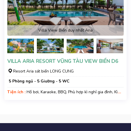
Villa View Biển duy nhất Aria
VILLA ARIA RESORT VŨNG TÀU VIEW BIỂN D6
Resort Aria sát biển LONG CUNG
5 Phòng ngủ - 5 Giường - 5 WC
Tiện ích :
Hồ bơi, Karaoke, BBQ, Phù hợp kì nghỉ gia đình, Kì
nghỉ hạng sang, Gara xe, Wifi, Nệm Phụ