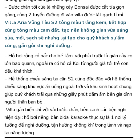
– Bước chân tới cửa là những cây Bonsai được cắt tỉa gọn
gàng, cùng 2 tuyến đường đi vào villa được lát gạch tỉ mỉ .
Villa Aria Vũng Tàu
S2 tông màu trắng kem, kết hợp
cùng tông màu cam đất, tạo nên không gian vừa sáng
sủa, mới, sạch sẽ nhưng lại tạo cho quý khách sự ấm
cúng, gần gủi khi nghỉ dưỡng .
– Hồ bơi rộng có nấc cho bé tắm, với phía trước là giàn cây cọ
lớn bao quanh, ngoài ra có hồ cá Koi từ người già tới trẻ con
đều khá thích .
– Hệ thống chiếu sáng tại căn S2 cũng độc đáo với hệ thống
chiếu sáng khu vực ăn uống ngoài trời và khu sinh hoạt chung,
giúp quý khách trãi qua những giây phút đầm ấm bên gia đình
người thân bạn bè .
Villa gần biển chỉ với vài bước chân, bên cạnh các tiện nghi
hiện đại : hồ bơi riêng, bàn bida, karaoke thực sự là 1 nơi lý
tưởng để nghỉ dưỡng, tận hưởng không khí trong lành và nạp
lại năng lượng.