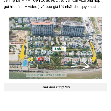
liên hệ LÊ ÁNH : 0912058982 , tư vấn căn villa phù hợp (
gửi hình ảnh + video ) và báo giá tốt nhất cho quý khách .
villa aria vung tau