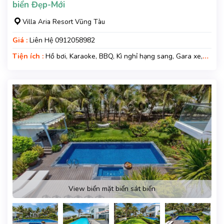
biển Đẹp-Mới
Villa Aria Resort Vũng Tàu
Giá :
Liên Hệ 0912058982
Tiện ích :
Hồ bơi, Karaoke, BBQ, Kì nghỉ hạng sang, Gara xe,
Wifi, Nệm Phụ
View biển mặt biển sát biển