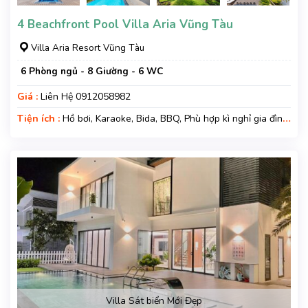
4 Beachfront Pool Villa Aria Vũng Tàu
Villa Aria Resort Vũng Tàu
6 Phòng ngủ - 8 Giường - 6 WC
Giá :
Liên Hệ 0912058982
Tiện ích :
Hồ bơi, Karaoke, Bida, BBQ, Phù hợp kì nghỉ gia đình,
Kì nghỉ hạng sang, Gara xe, Wifi, Nệm Phụ
Villa Sát biển Mới Đẹp