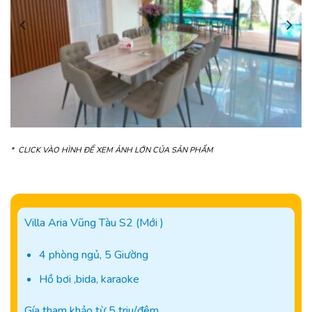
* CLICK VÀO HÌNH ĐỂ XEM ẢNH LỚN CỦA SẢN PHẨM
Villa Aria Vũng Tàu S2 (Mới )
4 phòng ngủ, 5 Giường
Hồ bơi ,bida, karaoke
Gía tham khảo từ 5 triu/đêm