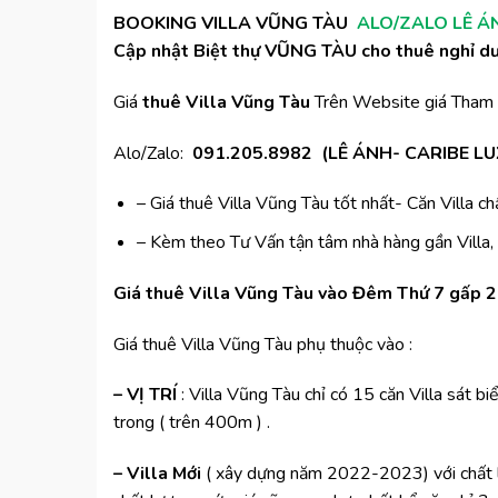
BOOKING VILLA VŨNG TÀU
ALO/ZALO LÊ ÁN
Cập nhật Biệt thự VŨNG TÀU cho thuê nghỉ dư
Giá
thuê Villa Vũng Tàu
Trên Website giá Tham
Alo/Zalo:
091.205.8982
(LÊ ÁNH- CARIBE LU
– Giá thuê Villa Vũng Tàu tốt nhất- Căn Villa ch
– Kèm theo Tư Vấn tận tâm nhà hàng gần Villa, Q
Giá thuê Villa Vũng Tàu vào Đêm Thứ 7 gấp 2
Giá thuê Villa Vũng Tàu phụ thuộc vào :
– VỊ TRÍ
: Villa Vũng Tàu chỉ có 15 căn Villa sát 
trong ( trên 400m ) .
– Villa Mới
( xây dựng năm 2022-2023) với chất lư