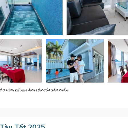
VÀO HÌNH ĐỂ XEM ẢNH LỚN CỦA SẢN PHẨM
 Tàu Tết 2025