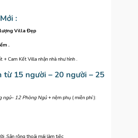
Mới :
 lượng Villa Đẹp
iểm .
 + Cam Kết Villa nhận nhà như hình .
từ 15 người – 20 người – 25
g ngủ
–
12 Phòng Ngủ
+ nệm phụ ( miễn phí ):
i .Sân rộng thoải mái làm tiệc