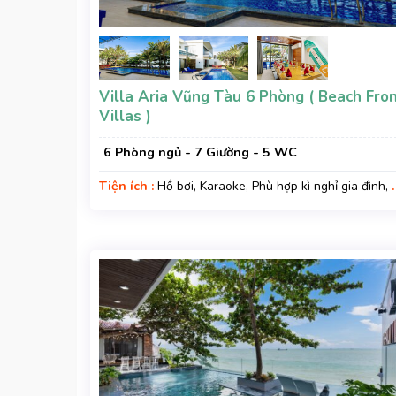
Villa Aria Vũng Tàu 6 Phòng ( Beach Fro
Villas )
6 Phòng ngủ - 7 Giường - 5 WC
Tiện ích :
Hồ bơi, Karaoke, Phù hợp kì nghỉ gia đình, K
nghỉ hạng sang, Gara xe, Wifi, Nệm Phụ