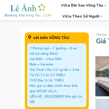
Skip
Villa Bãi Sau Vũng Tàu
to
content
Villa Theo Số Người
Home
sát biển VŨNG TÀU
Giá
7 Phòng ngủ – 7 giường – 8 wc
Hồ bơi riêng 40m2
Sát Biển – View Biển
Bida + Karaoke
Giá Thuê Villa /12 ng lớn + 5 bé
Từ CN-T2 từ 3.5 TRIỆU
THỨ Bảy: 9-16 TRIỆU
Mức giá có điều chỉnh theo thời
gian BOOK VILLA
LIÊN HỆ : 0912058982 Báo giá chi
tiết