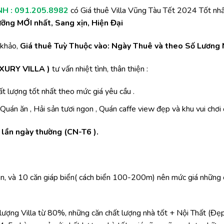
H : 091.205.8982
có Giá thuê Villa Vũng Tàu Tết 2024 Tốt nhấ
ỡng MỚI nhất, Sang xịn, Hiện Đại
 khảo,
Giá thuê Tuỳ Thuộc vào: Ngày Thuê và theo Số Lương 
XURY VILLA )
tư vấn nhiệt tình, thân thiện :
ất lượng tốt nhất theo mức giá yêu cầu .
uán ăn , Hải sản tươi ngon , Quán caffe view đẹp và khu vui chơi
 lần ngày thường (CN-T6 ).
biển, và 10 căn giáp biển( cách biển 100-200m) nên mức giá những 
ợng Villa từ 80%, những căn chất lượng nhà tốt + Nội Thất (Đẹp+ 