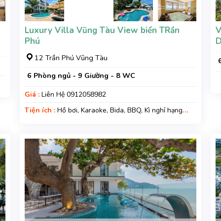
Luxury Villa Vũng Tàu View biển TRần
V
Phú
12 Trần Phú Vũng Tàu
6 Phòng ngủ - 9 Giường - 8 WC
Giá :
Liên Hệ 0912058982
Tiện ích :
Hồ bơi, Karaoke, Bida, BBQ, Kì nghỉ hạng
sang, Gara xe, Wifi, Nệm Phụ