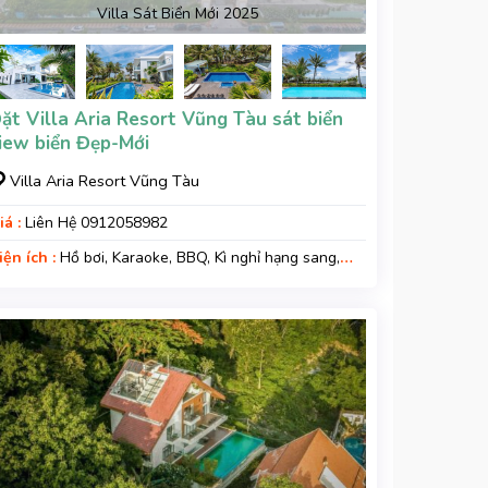
Villa Sát Biển Mới 2025
ặt Villa Aria Resort Vũng Tàu sát biển
iew biển Đẹp-Mới
Villa Aria Resort Vũng Tàu
iá :
Liên Hệ 0912058982
iện ích :
Hồ bơi, Karaoke, BBQ, Kì nghỉ hạng sang,
ara xe, Wifi, Nệm Phụ