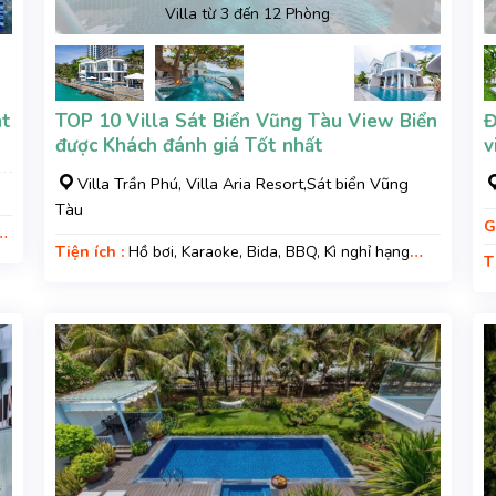
Villa từ 3 đến 12 Phòng
nt
TOP 10 Villa Sát Biển Vũng Tàu View Biển
Đ
được Khách đánh giá Tốt nhất
v
Villa Trần Phú, Villa Aria Resort,Sát biển Vũng
Tàu
G
ì
Tiện ích :
Hồ bơi, Karaoke, Bida, BBQ, Kì nghỉ hạng
T
sang, Gara xe, Wifi
G