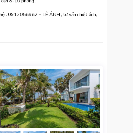
g căn 8-10 phòng .
ên hệ : 0912058982 – LÊ ÁNH , tư vấn nhiệt tình,