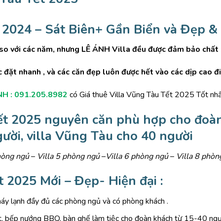
 2024
– Sát Biên+
Gần Biển và Đẹp & 
o với các năm, nhưng LÊ ÁNH Villa đều được đảm bảo chất
 đặt nhanh , và các căn đẹp luôn được hết vào các dịp cao đ
H : 091.205.8982
có Giá thuê Villa Vũng Tàu Tết 2025 Tốt nhất
ết 2025 nguyên căn
phù hợp cho đoàn 
ười, villa Vũng Tàu cho 40 người
hòng ngủ
–
Villa 5 phòng ngủ
–
Villa 6 phòng ngủ
–
Villa 8 phòn
 2025 Mới – Đẹp- Hiện đại
:
máy lạnh đầy đủ các phòng ngủ và có phòng khách .
át, bếp nướng BBQ, bàn ghế làm tiệc cho đoàn khách từ 15-40 ngườ