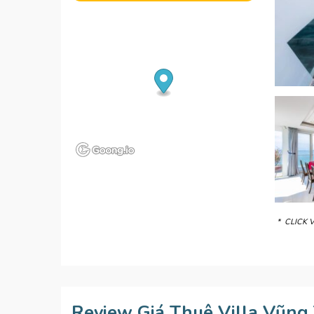
* CLICK 
Review Giá Thuê Villa Vũng