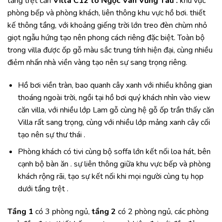
tầng trệt căn
Villa C12 tô Ngọc Vân Vũng Tàu :
khu vực
phòng bếp và phòng khách, liên thông khu vực hồ bơi. thiết
kế thông tầng, với khoảng giếng trời lớn treo đèn chùm nhỏ
giọt ngẫu hứng tạo nên phong cách riêng đặc biệt. Toàn bộ
trong villa được ốp gỗ màu sắc trung tính hiện đại, cùng nhiều
điẻm nhấn nhà viền vàng tạo nên sự sang trọng riêng.
Hồ bơi viền tràn, bao quanh cây xanh với nhiều không gian
thoáng ngoài trời, ngồi tại hồ bơi quý khách nhìn vào view
căn villa, với nhiều lớp Lam gỗ cùng hệ gỗ ốp trần thấy căn
Villa rất sang trọng, cùng với nhiều lớp mảng xanh cây cối
tạo nên sự thư thái .
Phòng khách có tivi cùng bộ soffa lớn kết nối loa hát, bên
cạnh bộ bàn ăn . sự liên thông giữa khu vực bếp và phòng
khách rộng rãi, tạo sự kết nối khi mọi người cùng tụ họp
dưới tầng trệt .
Tầng 1
có 3 phòng ngủ,
tầng 2
có 2 phòng ngủ, các phòng