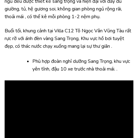
ngủ đều được thiết kế sang trọng và hiện đại với đầy đủ
giường, tủ, hệ gương soi, không gian phòng ngủ rộng rãi,
thoải mái , có thể kê mỗi phòng 1-2 nệm phụ.
Buổi tối, khung cảnh tại Villa C12 Tô Ngọc Vân Vũng Tàu rất
rực rỡ với ánh đèn vàng Sang Trọng, Khu vực hồ bơi tuyệt
đẹp, có thác nước chạy xuống mang lại sự thư giãn .
Phù hợp đoàn nghỉ dưỡng Sang Trọng, khu vực
yên tĩnh, đậu 10 xe trước nhà thoải mái. .