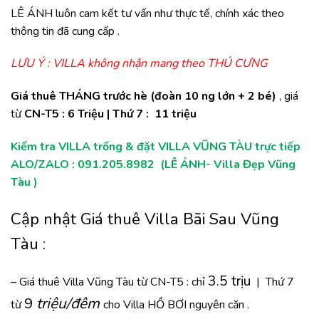
LÊ ÁNH luôn cam kết tư vấn như thực tế, chính xác theo
thông tin đã cung cấp .
LƯU Ý : VILLA không nhận mang theo THÚ CƯNG
Giá thuê THÁNG trước hè (đoàn 10 ng lớn + 2 bé)
, giá
từ
CN-T5 : 6 Triệu | Thứ 7 : 11 triệu
K
iểm tra VILLA trống & đặt VILLA VŨNG TÀU trực tiếp
ALO/ZALO : 091.205.8982 (LÊ ÁNH- Villa Đẹp Vũng
Tàu )
Cập nhật Giá thuê
Villa Bãi Sau Vũng
Tàu
:
3.5 trịu
– Giá thuê Villa Vũng Tàu từ CN-T5 : chỉ
| Thứ 7
9
triệu/đêm
từ
cho Villa HỒ BƠI nguyên căn .