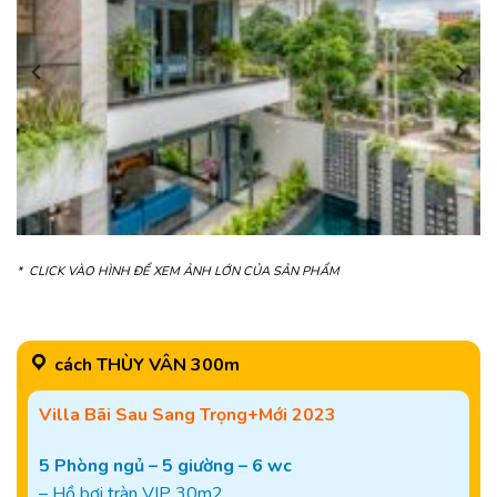
* CLICK VÀO HÌNH ĐỂ XEM ẢNH LỚN CỦA SẢN PHẨM
cách THÙY VÂN 300m
Villa Bãi Sau Sang Trọng+Mới 2023
5 Phòng ngủ – 5 giường – 6 wc
– Hồ bơi tràn VIP 30m2 ,