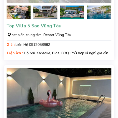
Top Villa 5 Sao Vũng Tàu
sát biển, trung tâm, Resort Vũng Tàu
Giá :
Liên Hệ 0912058982
Tiện ích :
Hồ bơi, Karaoke, Bida, BBQ, Phù hợp kì nghỉ gia đình,
Kì nghỉ hạng sang, Gara xe, Wifi