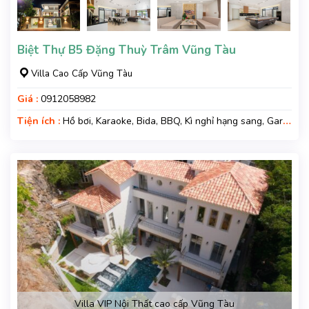
Biệt Thự B5 Đặng Thuỳ Trâm Vũng Tàu
Villa Cao Cấp Vũng Tàu
Giá :
0912058982
Tiện ích :
Hồ bơi, Karaoke, Bida, BBQ, Kì nghỉ hạng sang, Gara
xe, Wifi, Nệm Phụ
Villa VIP Nội Thất cao cấp Vũng Tàu