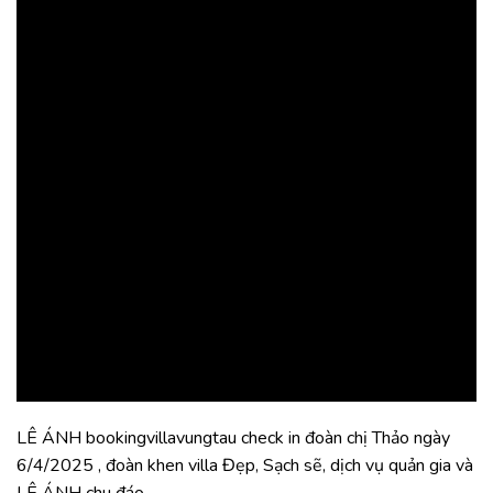
LÊ ÁNH bookingvillavungtau check in đoàn chị Thảo ngày
6/4/2025 , đoàn khen villa Đẹp, Sạch sẽ, dịch vụ quản gia và
LÊ ÁNH chu đáo,