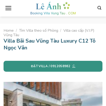
Skip
to
content
Home
/
Tìm Villa theo số Phòng
/
Villa cao cấp (V.I.P)
Vũng Tàu
Villa Bãi Sau Vũng Tàu Luxury C12 Tô
Ngọc Vân
ĐẶT VILLA / 0912058982