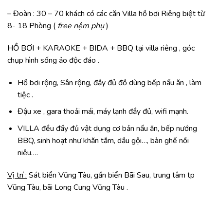
– Đoàn : 30 – 70 khách có các căn Villa hồ bơi Riêng biệt từ
8- 18 Phòng (
free nệm phụ
)
HỒ BƠI + KARAOKE + BIDA + BBQ tại villa riêng , góc
chụp hình sống ảo độc đáo .
Hồ bơi rộng, Sân rộng, đầy đủ đồ dùng bếp nấu ăn , làm
tiệc .
Đậu xe , gara thoải mái, máy lạnh đầy đủ, wifi mạnh.
VILLA đều đầy đủ vật dụng cơ bản nấu ăn, bếp nướng
BBQ, sinh hoạt như khăn tắm, dầu gội…, bàn ghế nồi
niêu….
Vị trí :
Sát biển Vũng Tàu, gần biển Bãi Sau, trung tâm tp
Vũng Tàu, bãi Long Cung Vũng Tàu .