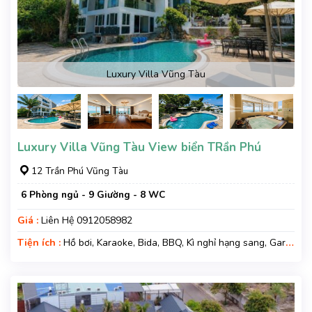
Luxury Villa Vũng Tàu
Luxury Villa Vũng Tàu View biển TRần Phú
12 Trần Phú Vũng Tàu
6 Phòng ngủ - 9 Giường - 8 WC
Giá :
Liên Hệ 0912058982
Tiện ích :
Hồ bơi, Karaoke, Bida, BBQ, Kì nghỉ hạng sang, Gara
xe, Wifi, Nệm Phụ