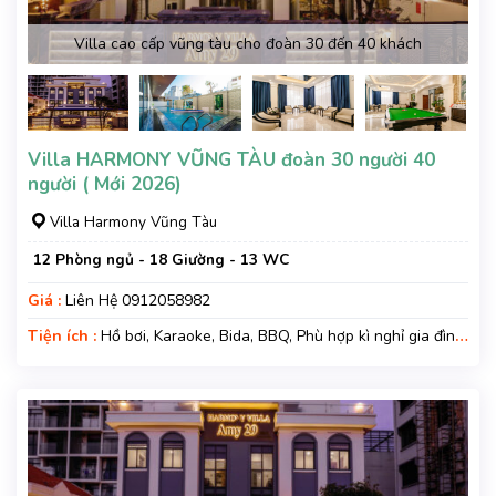
Villa cao cấp vũng tàu cho đoàn 30 đến 40 khách
Villa HARMONY VŨNG TÀU đoàn 30 người 40
người ( Mới 2026)
Villa Harmony Vũng Tàu
12 Phòng ngủ - 18 Giường - 13 WC
Giá :
Liên Hệ 0912058982
Tiện ích :
Hồ bơi, Karaoke, Bida, BBQ, Phù hợp kì nghỉ gia đình,
Kì nghỉ hạng sang, Gara xe, Wifi, Nệm Phụ