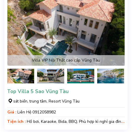
Villa VIP Nội Thất cao cấp Vũng Tàu
Top Villa 5 Sao Vũng Tàu
sát biển, trung tâm, Resort Vũng Tàu
Giá :
Liên Hệ 0912058982
Tiện ích :
Hồ bơi, Karaoke, Bida, BBQ, Phù hợp kì nghỉ gia đình,
Kì nghỉ hạng sang, Gara xe, Wifi