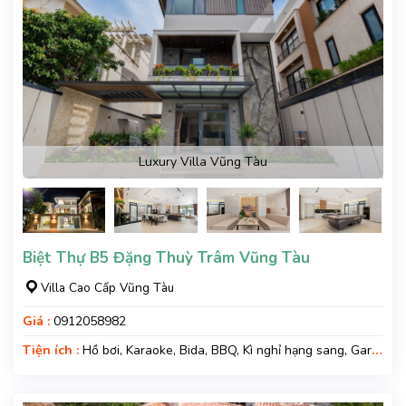
Luxury Villa Vũng Tàu
Biệt Thự B5 Đặng Thuỳ Trâm Vũng Tàu
Villa Cao Cấp Vũng Tàu
Giá :
0912058982
Tiện ích :
Hồ bơi, Karaoke, Bida, BBQ, Kì nghỉ hạng sang, Gara
xe, Wifi, Nệm Phụ