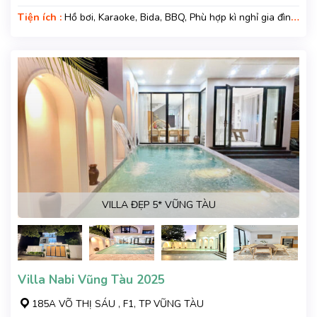
Tiện ích :
Hồ bơi, Karaoke, Bida, BBQ, Phù hợp kì nghỉ gia đình,
Kì nghỉ hạng sang, Gara xe, Wifi, Nệm Phụ
VILLA ĐẸP 5* VŨNG TÀU
Villa Nabi Vũng Tàu 2025
185A VÕ THỊ SÁU , F1, TP VŨNG TÀU