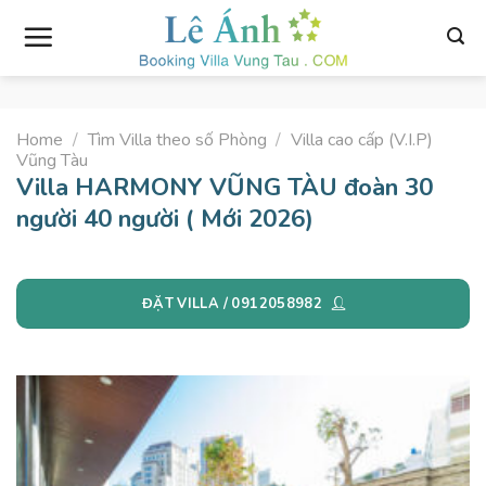
Skip
to
content
Home
/
Tìm Villa theo số Phòng
/
Villa cao cấp (V.I.P)
Vũng Tàu
Villa HARMONY VŨNG TÀU đoàn 30
người 40 người ( Mới 2026)
ĐẶT VILLA / 0912058982