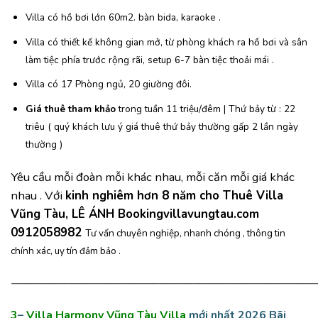
Villa có hồ bơi lớn 60m2. bàn bida, karaoke .
Villa có thiết kế không gian mở, từ phòng khách ra hồ bơi và sân
làm tiệc phía trước rộng rãi, setup 6-7 bàn tiệc thoải mái .
Villa có 17 Phòng ngủ, 20 giường đôi.
Giá thuê tham khảo
trong tuần 11 triệu/đêm | Thứ bảy từ : 22
triêu ( quý khách lưu ý giá thuê thứ bảy thường gấp 2 lần ngày
thường )
Yêu cầu mỗi đoàn mỗi khác nhau, mỗi căn mỗi giá khác
nhau . Với
kinh nghiêm hơn 8 năm cho Thuê Villa
Vũng Tàu, LÊ ÁNH Bookingvillavungtau.com
0912058982
Tư vấn chuyên nghiệp, nhanh chóng , thông tin
chính xác, uy tín đảm bảo .
———————————————————————————
3
–
Villa Harmony Vũng Tàu Villa
mới nhất 2026 Bãi