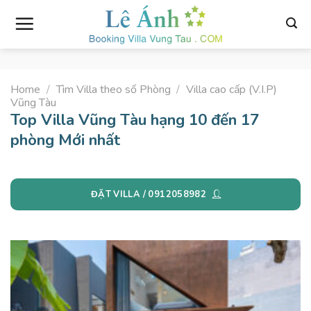
Skip
to
content
Home
/
Tìm Villa theo số Phòng
/
Villa cao cấp (V.I.P)
Vũng Tàu
Top Villa Vũng Tàu hạng 10 đến 17
phòng Mới nhất
ĐẶT VILLA / 0912058982