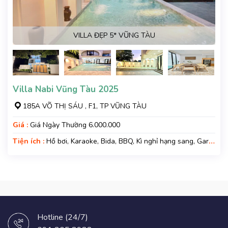
VILLA ĐẸP 5* VŨNG TÀU
Villa Nabi Vũng Tàu 2025
185A VÕ THỊ SÁU , F1, TP VŨNG TÀU
Giá :
Giá Ngày Thường 6.000.000
Tiện ích :
Hồ bơi, Karaoke, Bida, BBQ, Kì nghỉ hạng sang, Gara
xe, Wifi
Hotline (24/7)