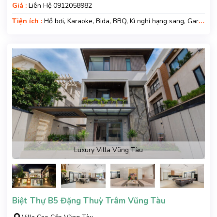
Giá :
Liên Hệ 0912058982
Tiện ích :
Hồ bơi, Karaoke, Bida, BBQ, Kì nghỉ hạng sang, Gara
xe, Wifi, Nệm Phụ
Luxury Villa Vũng Tàu
Biệt Thự B5 Đặng Thuỳ Trâm Vũng Tàu