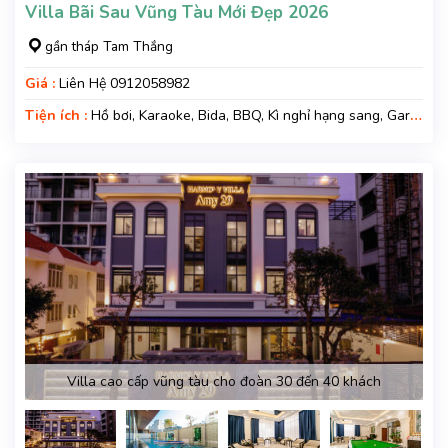
Villa Bãi Sau Vũng Tàu Mới Đẹp 2026
gần tháp Tam Thắng
Giá :
Liên Hệ 0912058982
Tiện ích :
Hồ bơi, Karaoke, Bida, BBQ, Kì nghỉ hạng sang, Gara
xe
Villa cao cấp vũng tàu cho đoàn 30 đến 40 khách