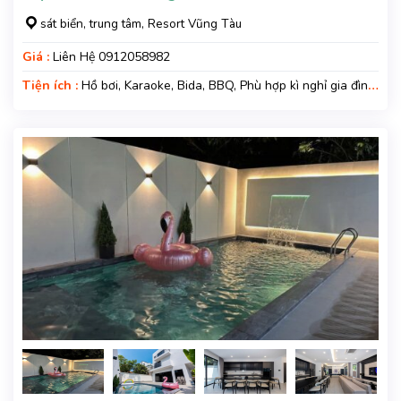
sát biển, trung tâm, Resort Vũng Tàu
Giá :
Liên Hệ 0912058982
Tiện ích :
Hồ bơi, Karaoke, Bida, BBQ, Phù hợp kì nghỉ gia đình,
Kì nghỉ hạng sang, Gara xe, Wifi