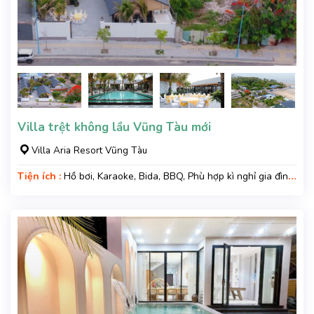
Villa trệt không lầu Vũng Tàu mới
Villa Aria Resort Vũng Tàu
Tiện ích :
Hồ bơi, Karaoke, Bida, BBQ, Phù hợp kì nghỉ gia đình,
Kì nghỉ hạng sang, Gara xe, Wifi, Nệm Phụ