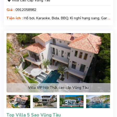
Villa Cao Cấp Vũng Tàu
Giá :
0912058982
Tiện ích :
Hồ bơi, Karaoke, Bida, BBQ, Kì nghỉ hạng sang, Gara
xe, Wifi, Nệm Phụ
Villa VIP Nội Thất cao cấp Vũng Tàu
Top Villa 5 Sao Vũng Tàu