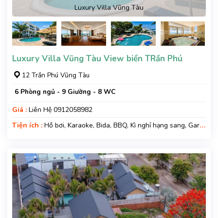
Luxury Villa Vũng Tàu
Luxury Villa Vũng Tàu View biển TRần Phú
12 Trần Phú Vũng Tàu
6 Phòng ngủ - 9 Giường - 8 WC
Giá :
Liên Hệ 0912058982
Tiện ích :
Hồ bơi, Karaoke, Bida, BBQ, Kì nghỉ hạng sang, Gara
xe, Wifi, Nệm Phụ