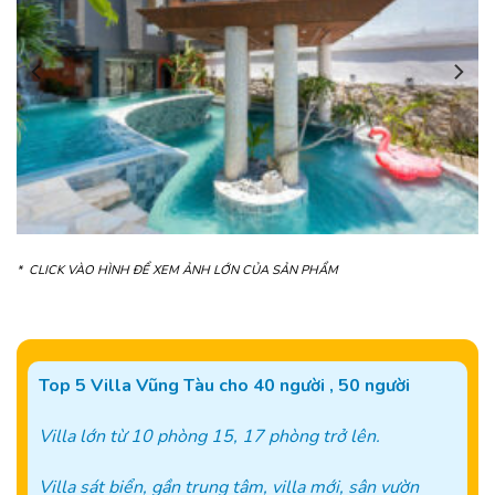
* CLICK VÀO HÌNH ĐỂ XEM ẢNH LỚN CỦA SẢN PHẨM
Top 5 Villa Vũng Tàu cho 40 người , 50 người
Villa lớn từ 10 phòng 15, 17 phòng trở lên.
Villa sát biển, gần trung tâm, villa mới, sân vườn