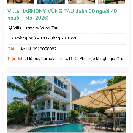
Villa HARMONY VŨNG TÀU đoàn 30 người 40
người ( Mới 2026)
Villa Harmony Vũng Tàu
12 Phòng ngủ - 18 Giường - 13 WC
Giá :
Liên Hệ 0912058982
Tiện ích :
Hồ bơi, Karaoke, Bida, BBQ, Phù hợp kì nghỉ gia đình,
Kì nghỉ hạng sang, Gara xe, Wifi, Nệm Phụ