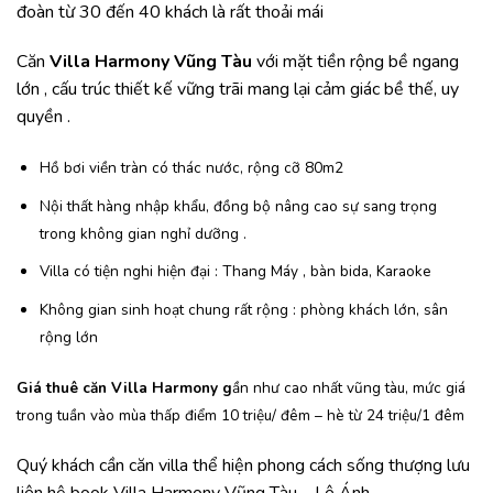
đoàn từ 30 đến 40 khách là rất thoải mái
Căn
Villa Harmony Vũng Tàu
với mặt tiền rộng bề ngang
lớn , cấu trúc thiết kế vững trãi mang lại cảm giác bề thế, uy
quyền .
Hồ bơi viền tràn có thác nước, rộng cỡ 80m2
Nội thất hàng nhập khẩu, đồng bộ nâng cao sự sang trọng
trong không gian nghỉ dưỡng .
Villa có tiện nghi hiện đại : Thang Máy , bàn bida, Karaoke
Không gian sinh hoạt chung rất rộng : phòng khách lớn, sân
rộng lớn
Giá thuê căn Villa Harmony g
ần như cao nhất vũng tàu, mức giá
trong tuần vào mùa thấp điểm 10 triệu/ đêm – hè từ 24 triệu/1 đêm
Quý khách cần căn villa thể hiện phong cách sống thượng lưu
liên hệ book Villa Harmony Vũng Tàu – Lê Ánh