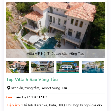
Villa VIP Nội Thất cao cấp Vũng Tàu
Top Villa 5 Sao Vũng Tàu
sát biển, trung tâm, Resort Vũng Tàu
Giá :
Liên Hệ 0912058982
Tiện ích :
Hồ bơi, Karaoke, Bida, BBQ, Phù hợp kì nghỉ gia đình,
Kì nghỉ hạng sang, Gara xe, Wifi