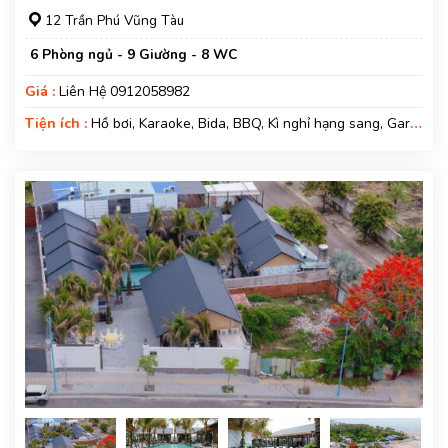
12 Trần Phú Vũng Tàu
6 Phòng ngủ - 9 Giường - 8 WC
Giá :
Liên Hệ 0912058982
Tiện ích :
Hồ bơi, Karaoke, Bida, BBQ, Kì nghỉ hạng sang, Gara
xe, Wifi, Nệm Phụ