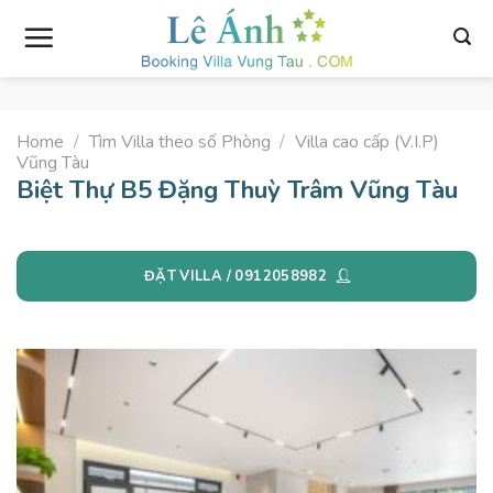
Skip
to
content
Home
/
Tìm Villa theo số Phòng
/
Villa cao cấp (V.I.P)
Vũng Tàu
Biệt Thự B5 Đặng Thuỳ Trâm Vũng Tàu
ĐẶT VILLA / 0912058982