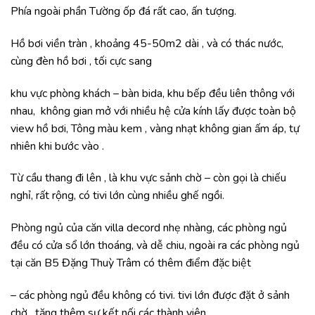
Phía ngoài phần Tường ốp đá rất cao, ấn tượng.
Hồ bơi viền tràn , khoảng 45-50m2 dài , và có thác nước,
cùng đèn hồ bơi , tối cực sang
khu vực phòng khách – bàn bida, khu bếp đều liên thông với
nhau, không gian mở với nhiều hệ cửa kính lấy được toàn bộ
view hồ bơi, Tông màu kem , vàng nhạt không gian ấm áp, tự
nhiên khi bước vào .
Từ cầu thang đi lên , là khu vực sảnh chờ – còn gọi là chiếu
nghỉ, rất rộng, có tivi lớn cùng nhiều ghế ngồi.
Phòng ngủ của căn villa decord nhẹ nhàng, các phòng ngủ
đều có cửa sổ lớn thoáng, và dễ chiu, ngoài ra các phòng ngủ
tại căn B5 Đặng Thuỳ Trâm có thêm điểm đặc biệt
– các phòng ngủ đều không có tivi. tivi lớn được đặt ở sảnh
chờ , tăng thêm sự kết nối các thành viên .