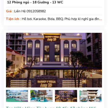
12 Phòng ngủ - 18 Giường - 13 WC
Giá :
Liên Hệ 0912058982
Tiện ích :
Hồ bơi, Karaoke, Bida, BBQ, Phù hợp kì nghỉ gia đình,
Kì nghỉ hạng sang, Gara xe, Wifi, Nệm Phụ