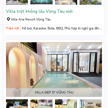
Villa trệt không lầu Vũng Tàu mới
Villa Aria Resort Vũng Tàu
Tiện ích :
Hồ bơi, Karaoke, Bida, BBQ, Phù hợp kì nghỉ gia đình,
Kì nghỉ hạng sang, Gara xe, Wifi, Nệm Phụ
VILLA ĐẸP 5* VŨNG TÀU