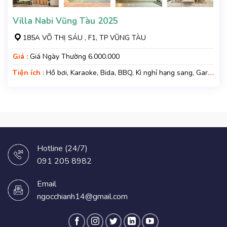
Villa Nabi Vũng Tàu 2025
185A VÕ THỊ SÁU , F1, TP VŨNG TÀU
Giá :
Giá Ngày Thường 6.000.000
Tiện ích :
Hồ bơi, Karaoke, Bida, BBQ, Kì nghỉ hạng sang, Gara
xe, Wifi
Hotline (24/7)
091 205 8982
Email
ngocchianh14@gmail.com