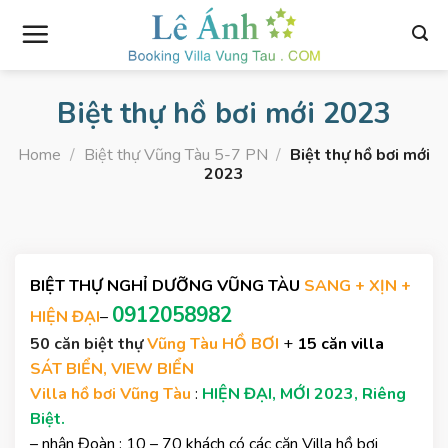
Skip
to
content
Biệt thự hồ bơi mới 2023
Home
/
Biệt thự Vũng Tàu 5-7 PN
/
Biệt thự hồ bơi mới
2023
BIỆT THỰ NGHỈ DƯỠNG VŨNG TÀU
SANG + XỊN +
0912058982
HIỆN ĐẠI
–
50 căn biệt thự
Vũng Tàu HỒ BƠI
+
15 căn villa
SÁT BIỂN, VIEW BIỂN
Villa hồ bơi Vũng Tàu
:
HIỆN ĐẠI, MỚI 2023, Riêng
Biệt.
– nhận Đoàn : 10 – 70 khách có các căn Villa hồ bơi