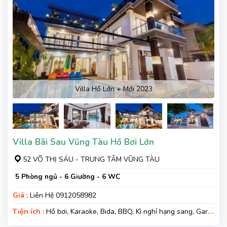
Villa Hồ Lớn + Mới 2023
Villa Bãi Sau Vũng Tàu Hồ Bơi Lớn
52 VÕ THỊ SÁU - TRUNG TÂM VŨNG TÀU
5 Phòng ngủ - 6 Giường - 6 WC
Giá :
Liên Hệ 0912058982
Tiện ích :
Hồ bơi, Karaoke, Bida, BBQ, Kì nghỉ hạng sang, Gara
xe, Wifi