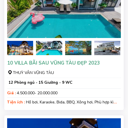
10 VILLA BÃI SAU VŨNG TÀU ĐẸP 2023
THUỲ VÂN VŨNG TÀU
12 Phòng ngủ - 15 Giường - 9 WC
Giá :
4.500.000- 20.000.000
Tiện ích :
Hồ bơi, Karaoke, Bida, BBQ, Xông hơi, Phù hợp kì
nghỉ gia đình, Kì nghỉ hạng sang, Gara xe, Wifi, Nệm Phụ