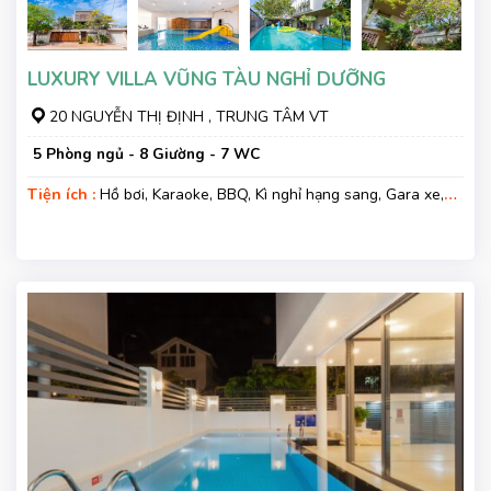
LUXURY VILLA VŨNG TÀU NGHỈ DƯỠNG
20 NGUYỄN THỊ ĐỊNH , TRUNG TÂM VT
5 Phòng ngủ - 8 Giường - 7 WC
Tiện ích :
Hồ bơi, Karaoke, BBQ, Kì nghỉ hạng sang, Gara xe,
Wifi, Nệm Phụ