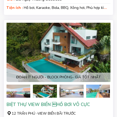
Tiện ích :
Hồ bơi, Karaoke, Bida, BBQ, Xông hơi, Phù hợp kì
nghỉ gia đình, Gara xe, Wifi
ĐOÀN ÍT NGƯỜI - BLOCK PHÒNG- GIÁ TỐT NHẤT
BIỆT THỰ VIEW BIỂN HỒ BƠI VÔ CỰC
12 TRẦN PHÚ -VIEW BIỂN BÃI TRƯỚC