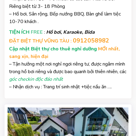
Riêng biệt từ 3- 18 Phòng
– Hồ bơi, Sân rộng, Bếp nướng BBQ, Bàn ghế làm tiệc
10-70 khách .
TIỆN ÍCH
FREE
:
Hồ bơi, Karaoke, Bida
0912058982
ĐẶT BIỆT THỰ VŨNG TÀU :
Cập nhật Biệt thự cho thuê nghỉ dưỡng
MỚI nhất,
sang xịn, hiện đại
– Tận hưởng một nơi nghỉ ngơi riêng tư, được ngâm mình
trong hồ bơi riêng và được bao quanh bởi thiên nhiên, các
góc checkin độc đáo nhất
– Nhận dịch vụ : Trang trí sinh nhật +tiệc nấu ăn ….