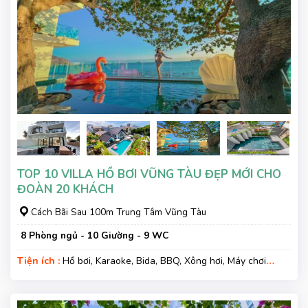
TOP 10 VILLA HỒ BƠI VŨNG TÀU ĐẸP MỚI CHO
ĐOÀN 20 KHÁCH
Cách Bãi Sau 100m Trung Tâm Vũng Tàu
8 Phòng ngủ - 10 Giường - 9 WC
Tiện ích :
Hồ bơi, Karaoke, Bida, BBQ, Xông hơi, Máy chơi
game, Phù hợp kì nghỉ gia đình, Kì nghỉ hạng sang, Gara xe,
Wifi, Nệm Phụ