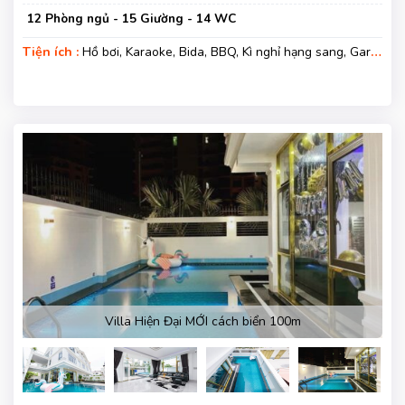
12 Phòng ngủ - 15 Giường - 14 WC
Tiện ích :
Hồ bơi, Karaoke, Bida, BBQ, Kì nghỉ hạng sang, Gara
xe, Wifi, Nệm Phụ
Villa Hiện Đại MỚI cách biển 100m