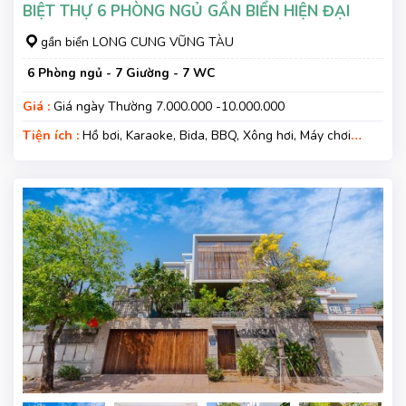
BIỆT THỰ 6 PHÒNG NGỦ GẦN BIỂN HIỆN ĐẠI
gần biển LONG CUNG VŨNG TÀU
6 Phòng ngủ - 7 Giường - 7 WC
Giá :
Giá ngày Thường 7.000.000 -10.000.000
Tiện ích :
Hồ bơi, Karaoke, Bida, BBQ, Xông hơi, Máy chơi
game, Phù hợp kì nghỉ gia đình, Wifi, Nệm Phụ