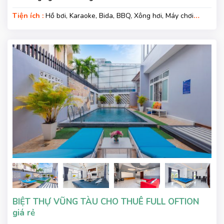
Tiện ích :
Hồ bơi, Karaoke, Bida, BBQ, Xông hơi, Máy chơi
game, Phù hợp kì nghỉ gia đình, Kì nghỉ hạng sang, Gara xe,
Wifi
BIỆT THỰ VŨNG TÀU CHO THUÊ FULL OFTION
giá rẻ