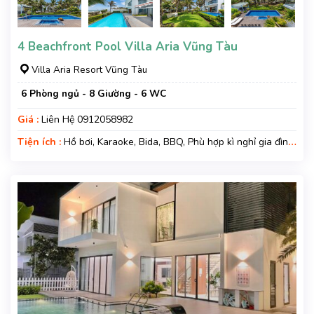
4 Beachfront Pool Villa Aria Vũng Tàu
Villa Aria Resort Vũng Tàu
6 Phòng ngủ - 8 Giường - 6 WC
Giá :
Liên Hệ 0912058982
Tiện ích :
Hồ bơi, Karaoke, Bida, BBQ, Phù hợp kì nghỉ gia đình,
Kì nghỉ hạng sang, Gara xe, Wifi, Nệm Phụ