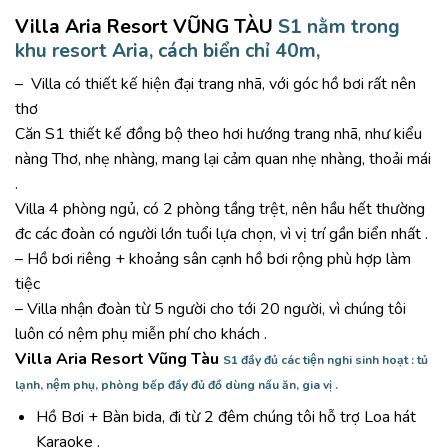
Villa Aria Resort VŨNG TÀU
S1 nằm trong
khu resort Aria, cách biển chỉ 40m,
– Villa có thiết kế hiện đại trang nhã, với góc hồ bơi rất nên
thơ
Căn S1 thiết kế đồng bộ theo hơi hướng trang nhã, như kiểu
nàng Thơ, nhẹ nhàng, mang lại cảm quan nhẹ nhàng, thoải mái
.
Villa 4 phòng ngủ, có 2 phòng tầng trệt, nên hầu hết thường
đc các đoàn có người lớn tuổi lựa chọn, vì vị trí gần biển nhất .
–
Hồ bơi riêng + khoảng sân cạnh hồ bơi rộng phù hợp làm
tiệc
– Villa nhận đoàn từ 5 người cho tới 20 người, vì chúng tôi
luôn có nệm phụ miễn phí cho khách .
Villa Aria Resort Vũng Tàu
S1
đầy đủ các tiện nghi sinh hoạt : tủ
lạnh, nệm phụ, phòng bếp đầy đủ đồ dùng nấu ăn, gia vị .
Hồ Bơi + Bàn bida, đi từ 2 đêm chúng tôi hỗ trợ Loa hát
Karaoke .