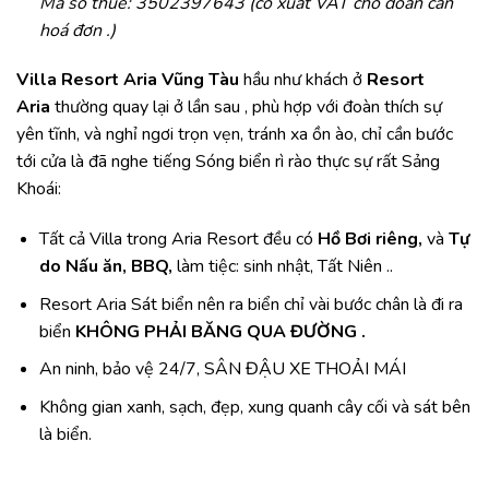
Mã sô thuế: 3502397643 (có xuất VAT cho đoàn cần
hoá đơn .)
Villa Resort Aria Vũng Tàu
hầu như khách ở
Resort
Aria
thường quay lại ở lần sau , phù hợp với đoàn thích sự
yên tĩnh, và nghỉ ngơi trọn vẹn, tránh xa ồn ào, chỉ cần bước
tới cửa là đã nghe tiếng Sóng biển rì rào thực sự rất Sảng
Khoái:
Tất cả Villa trong Aria Resort đều có
Hồ Bơi riêng,
và
Tự
do Nấu ăn, BBQ,
làm tiệc: sinh nhật, Tất Niên ..
Resort Aria Sát biển nên ra biển chỉ vài bước chân là đi ra
biển
KHÔNG PHẢI BĂNG QUA ĐƯỜNG .
An ninh, bảo vệ 24/7, SÂN ĐẬU XE THOẢI MÁI
Không gian xanh, sạch, đẹp, xung quanh cây cối và sát bên
là biển.