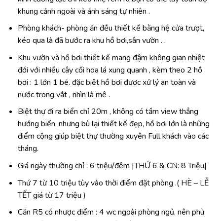
khung cảnh ngoài và ánh sáng tự nhiên .
Phòng khách- phòng ăn đều thiết kế bằng hệ cửa trượt,
kéo qua là đã bước ra khu hồ bơi,sân vườn . .
Khu vườn và hồ bơi thiết kế mang đậm không gian nhiệt
đới với nhiều cây cối hoa lá xung quanh , kèm theo 2 hồ
bơi : 1 lớn 1 bé. đặc biệt hồ bơi được xử lý an toàn và
nước trong vắt , nhìn là mê .
Biệt thự đi ra biển chỉ 20m , không có tầm view thẳng
hướng biển, nhưng bù lại thiết kế đẹp, hồ bơi lớn là những
điểm cộng giúp biệt thự thường xuyên Full khách vào các
tháng.
Giá ngày thường chỉ : 6 triệu/đêm |THỨ 6 & CN: 8 Triệu|
Thứ 7 từ 10 triệu tùy vào thời điểm đặt phòng .( HÈ – LỄ
TẾT giá từ 17 triệu )
Căn R5 có nhược điểm : 4 wc ngoài phòng ngủ, nên phù