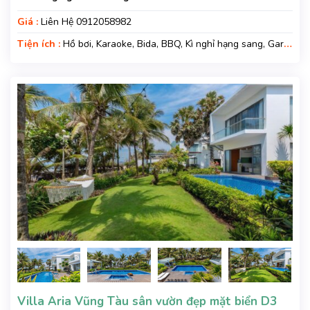
Giá :
Liên Hệ 0912058982
Tiện ích :
Hồ bơi, Karaoke, Bida, BBQ, Kì nghỉ hạng sang, Gara
xe, Wifi, Nệm Phụ
Villa Aria Vũng Tàu sân vườn đẹp mặt biển D3