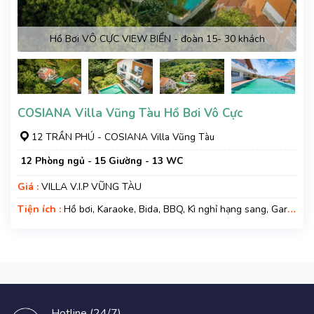
Hồ Bơi VÔ CỰC VIEW BIỂN - đoàn 15- 30 khách
COSIANA Villa Vũng Tàu Hồ Bơi Vô Cực
12 TRẦN PHÚ - COSIANA Villa Vũng Tàu
12 Phòng ngủ - 15 Giường - 13 WC
Giá :
VILLA V.I.P VŨNG TÀU
Tiện ích :
Hồ bơi, Karaoke, Bida, BBQ, Kì nghỉ hạng sang, Gara
xe, Wifi, Nệm Phụ
Hotline (24/7)