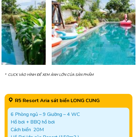
* CLICK VÀO HÌNH ĐỂ XEM ẢNH LỚN CỦA SẢN PHẨM
R5 Resort Aria sát biển LONG CUNG
6 Phòng ngủ – 9 Giường – 4 WC
Hồ bơi + BBQ hồ bơi
Cách biển 20M