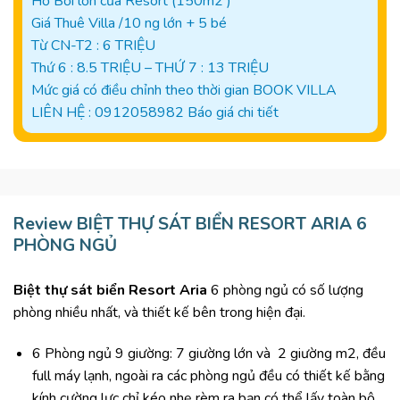
Hồ Bơi lớn của Resort (150m2 )
Giá Thuê Villa /10 ng lớn + 5 bé
Từ CN-T2 : 6 TRIỆU
Thứ 6 : 8.5 TRIỆU – THỨ 7 : 13 TRIỆU
Mức giá có điều chỉnh theo thời gian BOOK VILLA
LIÊN HỆ : 0912058982 Báo giá chi tiết
Review BIỆT THỰ SÁT BIỂN RESORT ARIA 6
PHÒNG NGỦ
Biệt thự sát biển Resort Aria
6 phòng ngủ có số lượng
phòng nhiều nhất, và thiết kế bên trong hiện đại.
6 Phòng ngủ 9 giường: 7 giường lớn và 2 giường m2, đều
full máy lạnh, ngoài ra các phòng ngủ đều có thiết kế bằng
kính cường lực chỉ kéo nhẹ rèm ra bạn có thể lấy toàn bộ