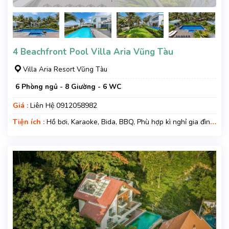
4 Beachfront Pool Villa Aria Vũng Tàu
Villa Aria Resort Vũng Tàu
6 Phòng ngủ - 8 Giường - 6 WC
Giá :
Liên Hệ 0912058982
Tiện ích :
Hồ bơi, Karaoke, Bida, BBQ, Phù hợp kì nghỉ gia đình,
Kì nghỉ hạng sang, Gara xe, Wifi, Nệm Phụ