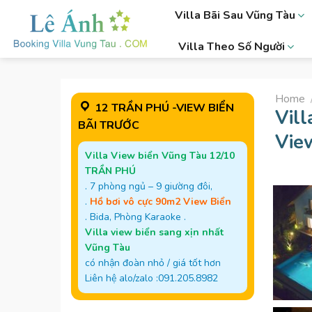
Skip
Villa Bãi Sau Vũng Tàu
to
content
Villa Theo Số Người
Home
12 TRẦN PHÚ -VIEW BIỂN
Vil
BÃI TRƯỚC
Vie
Villa View biển Vũng Tàu 12/10
TRẦN PHÚ
. 7 phòng ngủ – 9 giường đôi,
.
Hồ bơi vô cực 90m2 View Biển
. Bida, Phòng Karaoke .
Villa view biển sang xịn nhất
Vũng Tàu
có nhận đoàn nhỏ / giá tốt hơn
Liên hệ alo/zalo :091.205.8982