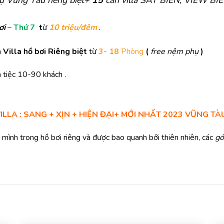
hự Vũng Tàu riêng biệt+
15
căn villa SÁT BIỂN, VIEW BI
bơi
– Thứ 7
t
ừ
10 triệu/đêm
.
n
Villa hồ bơi Riêng biệt
từ
3- 18
Phòng
(
free nệm phụ
)
 tiệc 10-90 khách .
ILLA : SANG + XỊN + HIỆN ĐẠI+ MỚI NHẤT 2023 VŨNG T
 mình trong hồ bơi riêng và được bao quanh bởi thiên nhiên, các
gó