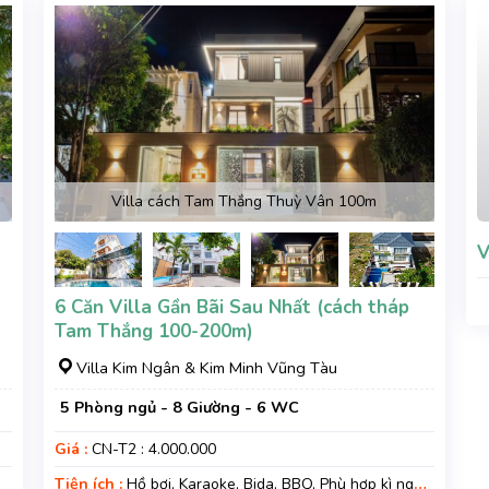
Villa cách Tam Thắng Thuỳ Vân 100m
V
6 Căn Villa Gần Bãi Sau Nhất (cách tháp
Tam Thắng 100-200m)
Villa Kim Ngân & Kim Minh Vũng Tàu
5 Phòng ngủ - 8 Giường - 6 WC
Giá :
CN-T2 : 4.000.000
Tiện ích :
Hồ bơi, Karaoke, Bida, BBQ, Phù hợp kì nghỉ