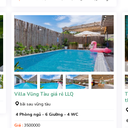
gia đình, Gara xe, Wifi, Nệm Phụ
Villa Vũng Tàu giá rẻ LLQ
T
t
bãi sau vũng tàu
4 Phòng ngủ - 6 Giường - 4 WC
Giá :
3500000