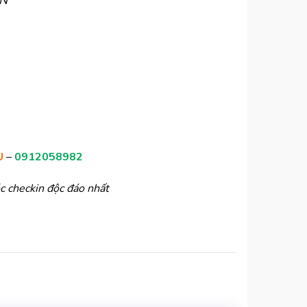
ỂN
ÀU
–
0912058982
c checkin độc đáo nhất