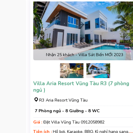
Nhận 25 khách - Villa Sát Biển MỚI 2023
Villa Aria Resort Vũng Tàu R3 (7 phòng
ngủ )
R3 Aria Resort Vũng Tàu
7 Phòng ngủ - 8 Giường - 8 WC
Giá :
Đặt Villa Vũng Tàu 0912058982
Tiện ích :
Hồ bơi, Karaoke, BBQ, Kì nghỉ hạng sang,