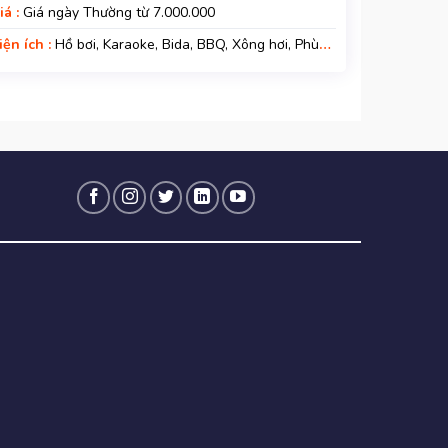
iá :
Giá ngày Thường từ 7.000.000
iện ích :
Hồ bơi, Karaoke, Bida, BBQ, Xông hơi, Phù
ợp kì nghỉ gia đình, Kì nghỉ hạng sang, Gara xe, Wifi,
ệm Phụ