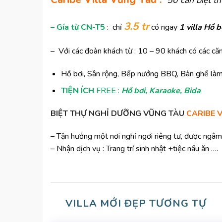
50 căn biệt t
3.5 tr
– Gía từ CN-T5
: chỉ
có ngay
1 villa Hồ 
– Với các đoàn khách từ : 10 – 90 khách có các că
Hồ bơi, Sân rộng, Bếp nướng BBQ, Bàn ghế làm
TIỆN ÍCH
FREE :
Hồ bơi, Karaoke, Bida
BIỆT THỰ NGHỈ DƯỠNG VŨNG TÀU
CARIBE V
– Tận hưởng một nơi nghỉ ngơi riêng tư, được ngâm
– Nhận dịch vụ : Trang trí sinh nhật +tiệc nấu ăn ….
VILLA MỚI ĐẸP TƯƠNG TỰ