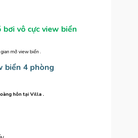
 bơi vô cực view biển
 gian mở view biển .
w biển 4 phòng
oàng hôn tại Villa .