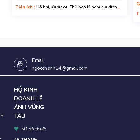
G
Tiện ích :
Hồ bơi, Karaoke, Phù hợp kì nghỉ gia đình,
Nệm Phụ
T
h
N
Email
ngocchianh14@gmail.com
HỘ KINH
DOANH LÊ
ÁNH VŨNG
AU
TÀU
Mã sô thuế:
,
45 THANH