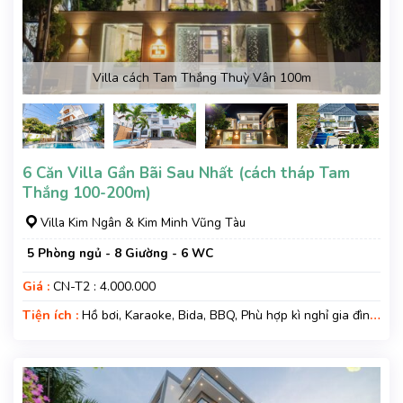
Villa cách Tam Thắng Thuỳ Vân 100m
6 Căn Villa Gần Bãi Sau Nhất (cách tháp Tam
Thắng 100-200m)
Villa Kim Ngân & Kim Minh Vũng Tàu
5 Phòng ngủ - 8 Giường - 6 WC
Giá :
CN-T2 : 4.000.000
Tiện ích :
Hồ bơi, Karaoke, Bida, BBQ, Phù hợp kì nghỉ gia đình,
Gara xe, Wifi, Nệm Phụ