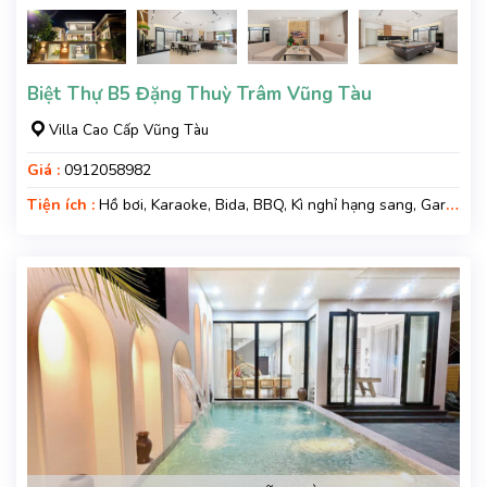
Biệt Thự B5 Đặng Thuỳ Trâm Vũng Tàu
Villa Cao Cấp Vũng Tàu
Giá :
0912058982
Tiện ích :
Hồ bơi, Karaoke, Bida, BBQ, Kì nghỉ hạng sang, Gara
xe, Wifi, Nệm Phụ