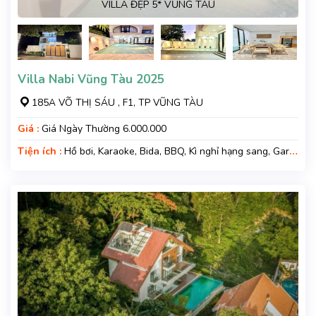
VILLA ĐẸP 5* VŨNG TÀU
Villa Nabi Vũng Tàu 2025
185A VÕ THỊ SÁU , F1, TP VŨNG TÀU
Giá :
Giá Ngày Thường 6.000.000
Tiện ích :
Hồ bơi, Karaoke, Bida, BBQ, Kì nghỉ hạng sang, Gara
xe, Wifi