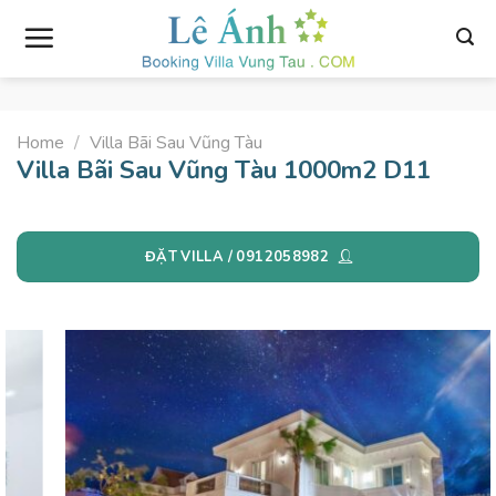
Skip
to
content
Home
/
Villa Bãi Sau Vũng Tàu
Villa Bãi Sau Vũng Tàu 1000m2 D11
ĐẶT VILLA / 0912058982