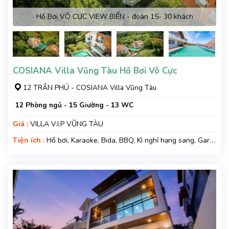
Hồ Bơi VÔ CỰC VIEW BIỂN - đoàn 15- 30 khách
COSIANA Villa Vũng Tàu Hồ Bơi Vô Cực
12 TRẦN PHÚ - COSIANA Villa Vũng Tàu
12 Phòng ngủ - 15 Giường - 13 WC
Giá :
VILLA V.I.P VŨNG TÀU
Tiện ích :
Hồ bơi, Karaoke, Bida, BBQ, Kì nghỉ hạng sang, Gara
xe, Wifi, Nệm Phụ