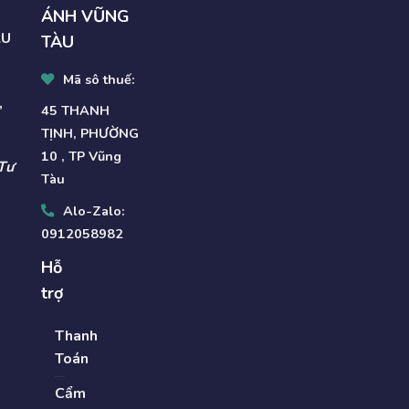
ÁNH VŨNG
AU
TÀU
Mã sô thuế:
,
45 THANH
TỊNH, PHƯỜNG
10 , TP Vũng
Tư
Tàu
Alo-Zalo:
0912058982
Hỗ
trợ
Thanh
Toán
Cẩm