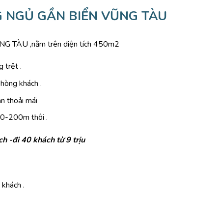
G NGỦ GẦN BIỂN VŨNG TÀU
G TÀU ,nằm trên diện tích 450m2
 trệt .
phòng khách .
àn thoải mái
150-200m thôi .
h -đi 40 khách từ 9 trịu
 khách .