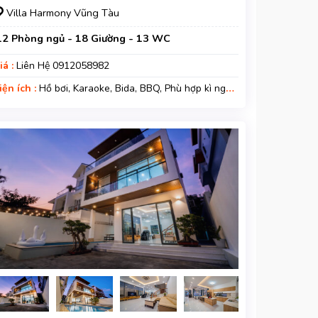
Villa Harmony Vũng Tàu
12 Phòng ngủ - 18 Giường - 13 WC
iá :
Liên Hệ 0912058982
iện ích :
Hồ bơi, Karaoke, Bida, BBQ, Phù hợp kì nghỉ
ia đình, Kì nghỉ hạng sang, Gara xe, Wifi, Nệm Phụ