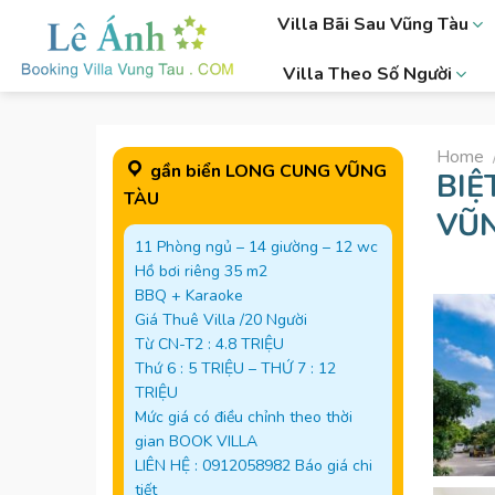
Skip
Villa Bãi Sau Vũng Tàu
to
content
Villa Theo Số Người
Home
gần biển LONG CUNG VŨNG
BIỆ
TÀU
VŨN
11 Phòng ngủ – 14 giường – 12 wc
Hồ bơi riêng 35 m2
BBQ + Karaoke
Giá Thuê Villa /20 Người
Từ CN-T2 : 4.8 TRIỆU
Thứ 6 : 5 TRIỆU – THỨ 7 : 12
TRIỆU
Mức giá có điều chỉnh theo thời
gian BOOK VILLA
LIÊN HỆ : 0912058982 Báo giá chi
tiết