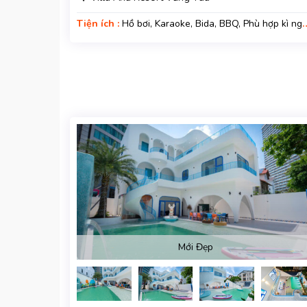
Tiện ích :
Hồ bơi, Karaoke, Bida, BBQ, Phù hợp kì ngh
gia đình, Kì nghỉ hạng sang, Gara xe, Wifi, Nệm Phụ
Mới Đẹp