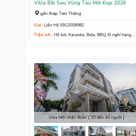
Villa Bãi Sau Vũng Tàu Mới Đẹp 2026
gần tháp Tam Thắng
Giá :
Liên Hệ 0912058982
Tiện ích :
Hồ bơi, Karaoke, Bida, BBQ, Kì nghỉ hạng
sang, Gara xe
Villa Mới nhận đoàn { 10 đến 40 người }