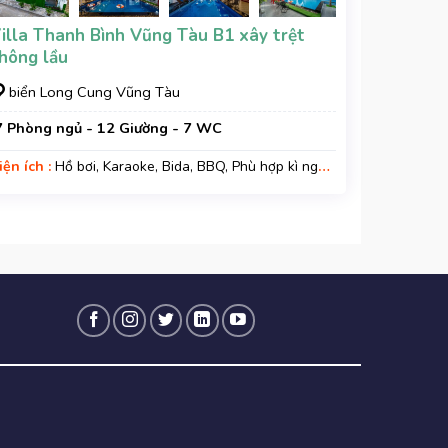
illa Thanh Bình Vũng Tàu B1 xây trệt
hông lầu
biển Long Cung Vũng Tàu
7 Phòng ngủ - 12 Giường - 7 WC
iện ích :
Hồ bơi, Karaoke, Bida, BBQ, Phù hợp kì nghỉ
ia đình, Gara xe, Wifi, Nệm Phụ