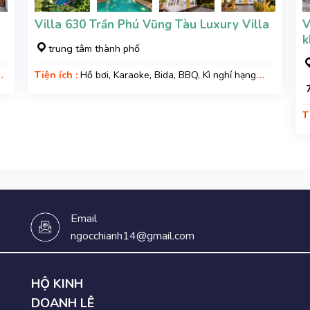
Villa 630 Trần Phú Vũng Tàu Luxury Villa
V
k
trung tâm thành phố
Tiện ích :
Hồ bơi, Karaoke, Bida, BBQ, Kì nghỉ hạng
sang, Gara xe, Wifi
T
g
Email
ngocchianh14@gmail.com
HỘ KINH
DOANH LÊ