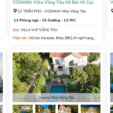
COSIANA Villa Vũng Tàu Hồ Bơi Vô Cực
V
12 TRẦN PHÚ - COSIANA Villa Vũng Tàu
12 Phòng ngủ - 15 Giường - 13 WC
Giá :
VILLA V.I.P VŨNG TÀU
Tiện ích :
Hồ bơi, Karaoke, Bida, BBQ, Kì nghỉ hạng
sang, Gara xe, Wifi, Nệm Phụ
Luxury Villa Vũng Tàu