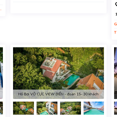
ỉ
G
T
g
Hồ Bơi VÔ CỰC VIEW BIỂN - đoàn 15- 30 khách