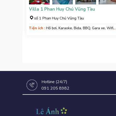
Villa 1 Phan Huy Chú Vũng Tàu
số 1 Phan Huy Chú Vũng Tàu
Tiện ích :
Hồ bơi, Karaoke, Bida, BBQ, Gara xe, Wifi,
Nệm Phụ
Hotline (24/7)
091 205 8982