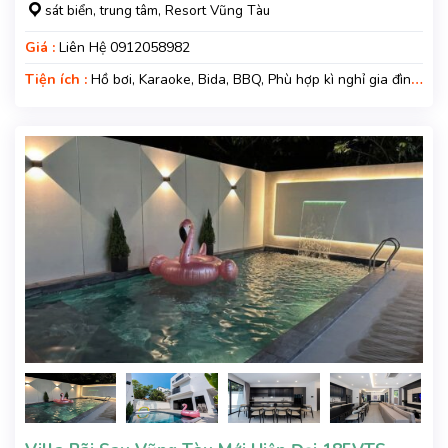
sát biển, trung tâm, Resort Vũng Tàu
Giá :
Liên Hệ 0912058982
Tiện ích :
Hồ bơi, Karaoke, Bida, BBQ, Phù hợp kì nghỉ gia đình,
Kì nghỉ hạng sang, Gara xe, Wifi