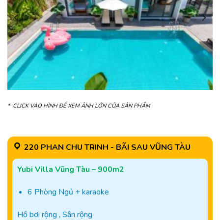
* CLICK VÀO HÌNH ĐỂ XEM ẢNH LỚN CỦA SẢN PHẨM
220 PHAN CHU TRINH - BÃI SAU VŨNG TÀU
Yubi Villa Vũng Tàu – 900m2
6 Phòng Ngủ + karaoke
Hồ bơi rộng , Sân rộng