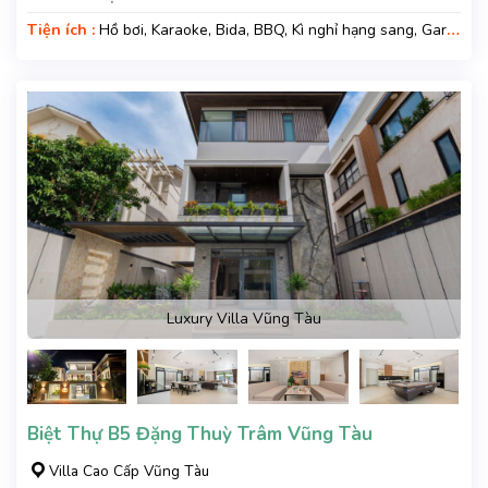
Tiện ích :
Hồ bơi, Karaoke, Bida, BBQ, Kì nghỉ hạng sang, Gara
xe, Wifi, Nệm Phụ
Luxury Villa Vũng Tàu
Biệt Thự B5 Đặng Thuỳ Trâm Vũng Tàu
Villa Cao Cấp Vũng Tàu