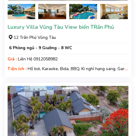
Luxury Villa Vũng Tàu View biển TRần Phú
12 Trần Phú Vũng Tàu
6 Phòng ngủ - 9 Giường - 8 WC
Giá :
Liên Hệ 0912058982
Tiện ích :
Hồ bơi, Karaoke, Bida, BBQ, Kì nghỉ hạng sang, Gara
xe, Wifi, Nệm Phụ