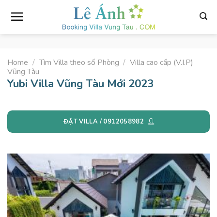
Skip
to
content
Home
/
Tìm Villa theo số Phòng
/
Villa cao cấp (V.I.P)
Vũng Tàu
Yubi Villa Vũng Tàu Mới 2023
ĐẶT VILLA / 0912058982