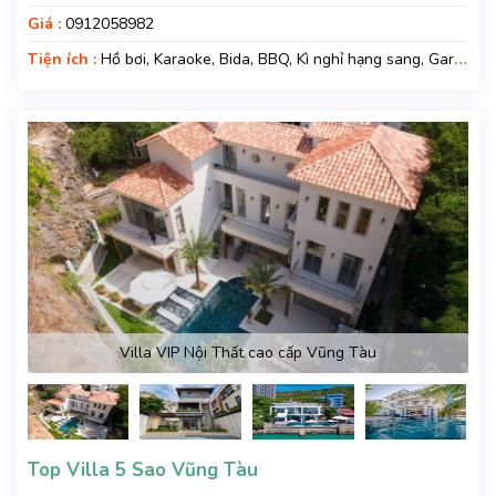
Giá :
0912058982
Tiện ích :
Hồ bơi, Karaoke, Bida, BBQ, Kì nghỉ hạng sang, Gara
xe, Wifi, Nệm Phụ
Villa VIP Nội Thất cao cấp Vũng Tàu
Top Villa 5 Sao Vũng Tàu