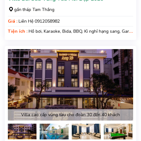
gần tháp Tam Thắng
Giá :
Liên Hệ 0912058982
Tiện ích :
Hồ bơi, Karaoke, Bida, BBQ, Kì nghỉ hạng sang, Gara
xe
Villa cao cấp vũng tàu cho đoàn 30 đến 40 khách