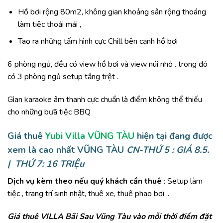
Hồ bơi rộng 80m2, không gian khoảng sân rộng thoáng
làm tiệc thoải mái ,
Taọ ra những tấm hình cực Chill bên cạnh hồ bơi
6 phòng ngủ, đều có view hồ bơi và view núi nhỏ . trong đó
có 3 phòng ngủ setup tầng trệt .
Gìan karaoke âm thanh cực chuẩn là điểm không thể thiếu
cho những bưã tiệc BBQ
Giá thuê
Yubi Villa VŨNG TÀU
hiện tại đang được
xem là
cao nhất
VŨNG TÀU
CN-THỨ 5 : GIÁ 8.5.
| THỨ 7: 16 TRIỆu
Dịch vụ kèm theo nếu quý khách cần thuê
: Setup làm
tiệc , trang trí sinh nhật, thuê xe, thuê phao bơi ..
Giá thuê VILLA Bãi Sau Vũng Tàu vào mỗi thời điểm đặt