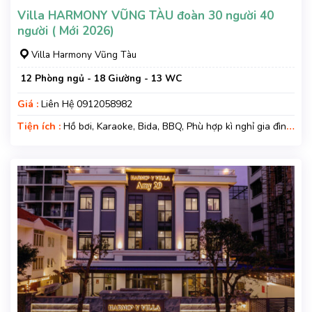
Villa HARMONY VŨNG TÀU đoàn 30 người 40
người ( Mới 2026)
Villa Harmony Vũng Tàu
12 Phòng ngủ - 18 Giường - 13 WC
Giá :
Liên Hệ 0912058982
Tiện ích :
Hồ bơi, Karaoke, Bida, BBQ, Phù hợp kì nghỉ gia đình,
Kì nghỉ hạng sang, Gara xe, Wifi, Nệm Phụ