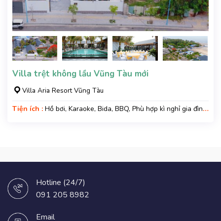
Villa trệt không lầu Vũng Tàu mới
Villa Aria Resort Vũng Tàu
Tiện ích :
Hồ bơi, Karaoke, Bida, BBQ, Phù hợp kì nghỉ gia đình,
Kì nghỉ hạng sang, Gara xe, Wifi, Nệm Phụ
Hotline (24/7)
091 205 8982
Email