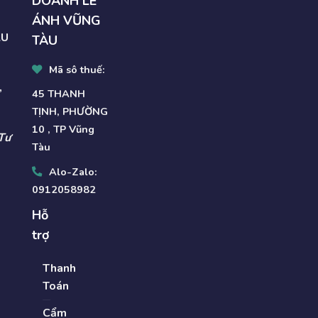
DOANH LÊ
ÁNH VŨNG
AU
TÀU
Mã sô thuế:
,
45 THANH
TỊNH, PHƯỜNG
10 , TP Vũng
Tư
Tàu
Alo-Zalo:
0912058982
Hỗ
trợ
Thanh
Toán
Cẩm