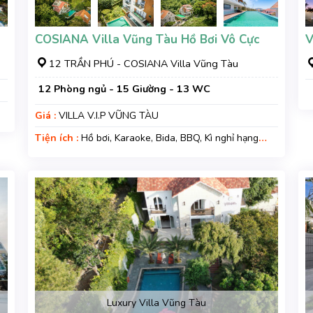
COSIANA Villa Vũng Tàu Hồ Bơi Vô Cực
V
12 TRẦN PHÚ - COSIANA Villa Vũng Tàu
12 Phòng ngủ - 15 Giường - 13 WC
Giá :
VILLA V.I.P VŨNG TÀU
Tiện ích :
Hồ bơi, Karaoke, Bida, BBQ, Kì nghỉ hạng
sang, Gara xe, Wifi, Nệm Phụ
Luxury Villa Vũng Tàu