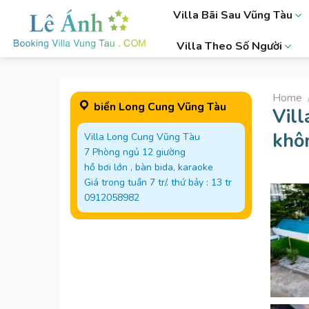
Skip
Villa Bãi Sau Vũng Tàu
to
content
Villa Theo Số Người
Home
biển Long Cung Vũng Tàu
Vill
khô
Villa Long Cung Vũng Tàu
7 Phòng ngủ 12 giường
hồ bơi lớn , bàn bida, karaoke
Giá trong tuần 7 tr/. thứ bảy : 13 tr
0912058982