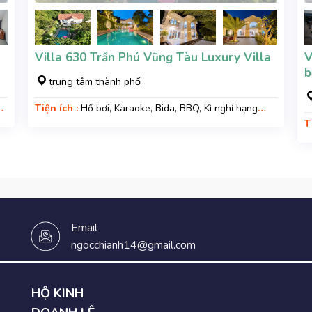
Villa 630 Trần Phú Vũng Tàu Luxury Villa
V
b
trung tâm thành phố
Tiện ích :
Hồ bơi, Karaoke, Bida, BBQ, Kì nghỉ hạng
sang, Gara xe, Wifi
T
G
Email
ngocchianh14@gmail.com
HỘ KINH