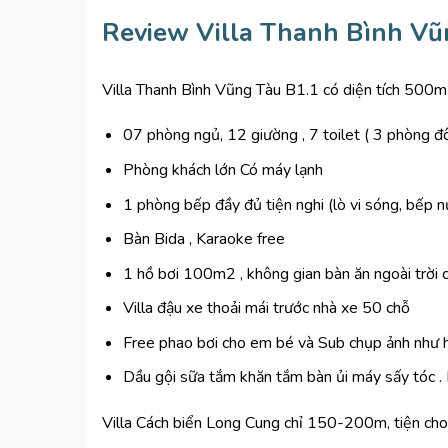
Review Villa Thanh Bình Vũ
Villa Thanh Bình Vũng Tàu B1.1 có diện tích 500m2 
07 phòng ngủ, 12 giường , 7 toilet ( 3 phòng đô
Phòng khách lớn Có máy lạnh
1 phòng bếp đầy đủ tiện nghi (lò vi sóng, bếp nư
Bàn Bida , Karaoke free ‌
1 hồ bơi 100m2 , không gian bàn ăn ngoài trời 
Villa đậu xe thoải mái trước nhà xe 50 chỗ
Free phao bơi cho em bé và Sub chụp ảnh như 
Dầu gội sữa tắm khăn tắm bàn ủi máy sấy tóc . 
Villa Cách biển Long Cung chỉ 150-200m, tiện cho 