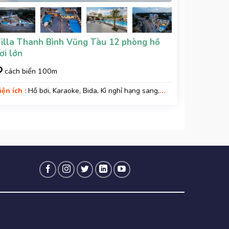
illa Thanh Bình Vũng Tàu 12 phòng hồ
ơi lớn
cách biển 100m
iện ích :
Hồ bơi, Karaoke, Bida, Kì nghỉ hạng sang,
ara xe, Wifi