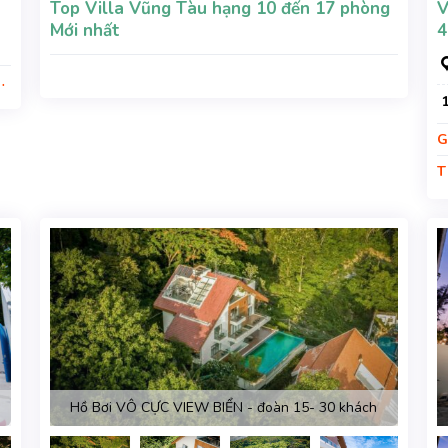
Top Villa Vũng Tàu hạng 10 đến 17 phòng
V
Mới nhất
4
ỉ
G
T
g
Hồ Bơi VÔ CỰC VIEW BIỂN - đoàn 15- 30 khách