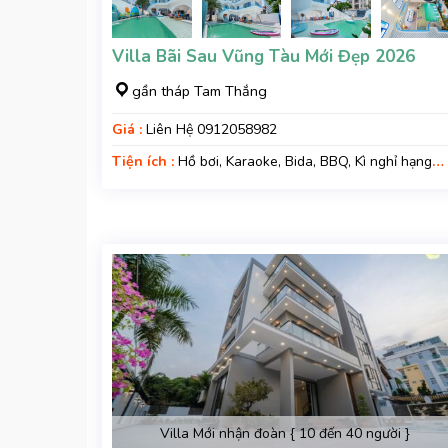
Villa Bãi Sau Vũng Tàu Mới Đẹp 2026
gần tháp Tam Thắng
Giá :
Liên Hệ 0912058982
Tiện ích :
Hồ bơi, Karaoke, Bida, BBQ, Kì nghỉ hạng
sang, Gara xe
Villa Mới nhận đoàn { 10 đến 40 người }