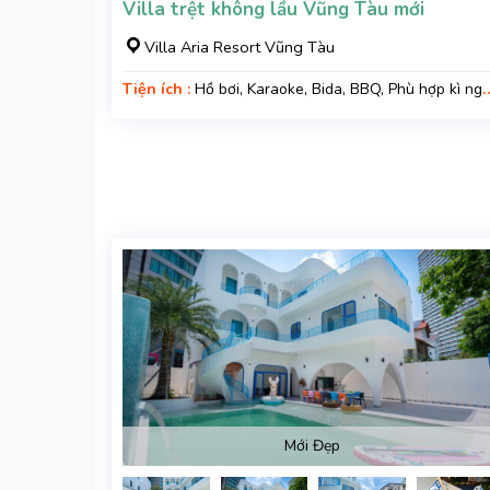
Villa trệt không lầu Vũng Tàu mới
Villa Aria Resort Vũng Tàu
Tiện ích :
Hồ bơi, Karaoke, Bida, BBQ, Phù hợp kì ngh
gia đình, Kì nghỉ hạng sang, Gara xe, Wifi, Nệm Phụ
Mới Đẹp