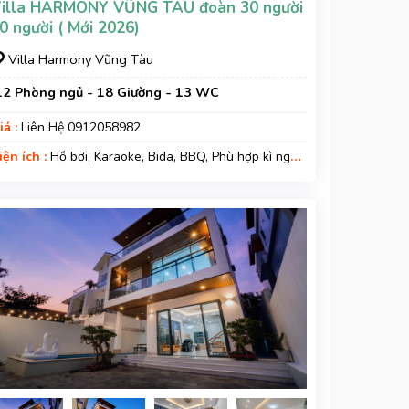
illa HARMONY VŨNG TÀU đoàn 30 người
0 người ( Mới 2026)
Villa Harmony Vũng Tàu
12 Phòng ngủ - 18 Giường - 13 WC
iá :
Liên Hệ 0912058982
iện ích :
Hồ bơi, Karaoke, Bida, BBQ, Phù hợp kì nghỉ
ia đình, Kì nghỉ hạng sang, Gara xe, Wifi, Nệm Phụ