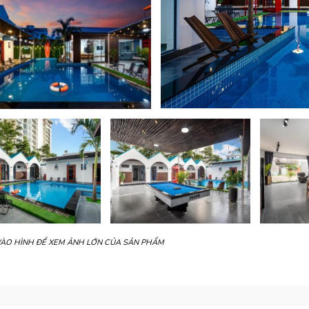
VÀO HÌNH ĐỂ XEM ẢNH LỚN CỦA SẢN PHẨM