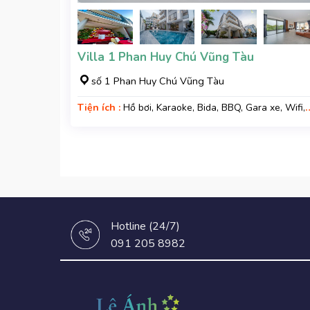
Villa 1 Phan Huy Chú Vũng Tàu
số 1 Phan Huy Chú Vũng Tàu
Tiện ích :
Hồ bơi, Karaoke, Bida, BBQ, Gara xe, Wifi,
Nệm Phụ
Hotline (24/7)
091 205 8982