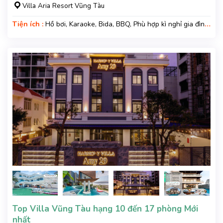
Villa Aria Resort Vũng Tàu
Tiện ích :
Hồ bơi, Karaoke, Bida, BBQ, Phù hợp kì nghỉ gia đình,
Kì nghỉ hạng sang, Gara xe, Wifi, Nệm Phụ
Top Villa Vũng Tàu hạng 10 đến 17 phòng Mới
nhất