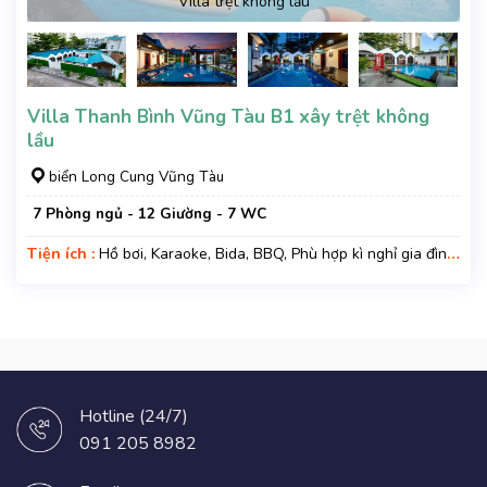
Villa trệt không lầu
Villa Thanh Bình Vũng Tàu B1 xây trệt không
lầu
biển Long Cung Vũng Tàu
7 Phòng ngủ - 12 Giường - 7 WC
Tiện ích :
Hồ bơi, Karaoke, Bida, BBQ, Phù hợp kì nghỉ gia đình,
Gara xe, Wifi, Nệm Phụ
Hotline (24/7)
091 205 8982