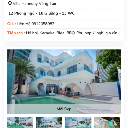
Villa Harmony Vũng Tàu
12 Phòng ngủ - 18 Giường - 13 WC
Giá :
Liên Hệ 0912058982
Tiện ích :
Hồ bơi, Karaoke, Bida, BBQ, Phù hợp kì nghỉ gia đình,
Kì nghỉ hạng sang, Gara xe, Wifi, Nệm Phụ
Mới Đẹp