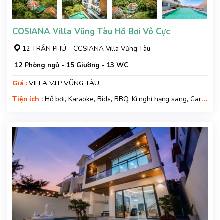
COSIANA Villa Vũng Tàu Hồ Bơi Vô Cực
12 TRẦN PHÚ - COSIANA Villa Vũng Tàu
12 Phòng ngủ - 15 Giường - 13 WC
Giá :
VILLA V.I.P VŨNG TÀU
Tiện ích :
Hồ bơi, Karaoke, Bida, BBQ, Kì nghỉ hạng sang, Gara
xe, Wifi, Nệm Phụ