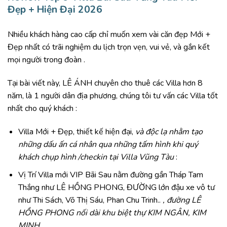
Đẹp + Hiện Đại 2026
Nhiều khách hàng cao cấp chỉ muốn xem vài căn đẹp Mới +
Đẹp nhất có trãi nghiệm du lịch trọn vẹn, vui vẻ, và gắn kết
mọi người trong đoàn .
Tại bài viết này, LÊ ÁNH chuyên cho thuê các Villa hơn 8
năm, là 1 người dân địa phương, chúng tôi tư vấn các Villa tốt
nhất cho quý khách :
Villa Mới + Đẹp, thiết kế hiện đại,
và độc lạ nhằm tạo
những dấu ấn cá nhân qua những tấm hình khi quý
khách chụp hình /checkin tại Villa Vũng Tàu
:
Vị Trí Villa mới VIP Bãi Sau nằm đường gần Tháp Tam
Thắng như LÊ HỒNG PHONG, ĐƯỜNG lớn đậu xe vô tư
như Thi Sách, Võ Thị Sáu, Phan Chu Trinh..
, đường LÊ
HỒNG PHONG nối dài khu biệt thự KIM NGÂN, KIM
MINH.