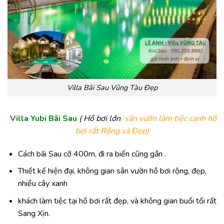
Villa Bãi Sau Vũng Tàu Đẹp
Villa Yubi Bãi Sau
( Hồ bơi lớn
, sân vườn làm tiệc cạnh hồ
bơi rất Rộng và Đẹp)
Cách bãi Sau cỡ 400m, đi ra biển cũng gần .
Thiết kế hiện đại, không gian sân vườn hồ bơi rộng, đẹp,
nhiều cây xanh
khách làm tiệc tại hồ bơi rất đẹp, và không gian buổi tối rất
Sang Xịn.