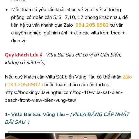
Mỗi đoàn có yêu cầu khác nhau về vị trí, về số lượng
phòng, có đoàn cần 5, 6. 7,10, 12 phòng khác nhau, để
liên hệ tư vấn nhanh qua Zalo
091.205.8982
tư vấn
chuyên nghiệp, gửi hình ảnh + clip các villa kèm theo +
định vị .
Quý khách Lưu ý
:
Villa Bãi Sau chỉ có vị trí Gần biển,
không có Sát biển,
Nếu quý khách cần Villa Sát biển Vũng Tàu có thể nhắn
Zalo
( 091.205.8982 )
hoặc tham khảo các căn tại link :
https://bookingvillavungtau.com/top-10-villa-sat-bien-
beach-front-view-bien-vung-tau/
1- Villa Bãi Sau Vũng Tàu
–
(VILLA ĐẲNG CẤP NHẤT
BÃI SAU )