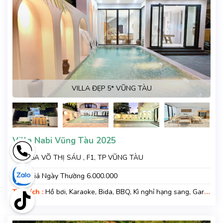
VILLA ĐẸP 5* VŨNG TÀU
Villa Nabi Vũng Tàu 2025
185A VÕ THỊ SÁU , F1, TP VŨNG TÀU
Giá :
Giá Ngày Thường 6.000.000
Tiện ích :
Hồ bơi, Karaoke, Bida, BBQ, Kì nghỉ hạng sang, Gara
xe, Wifi