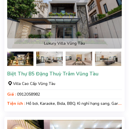
Luxury Villa Vũng Tàu
Biệt Thự B5 Đặng Thuỳ Trâm Vũng Tàu
Villa Cao Cấp Vũng Tàu
Giá :
0912058982
Tiện ích :
Hồ bơi, Karaoke, Bida, BBQ, Kì nghỉ hạng sang, Gara
xe, Wifi, Nệm Phụ