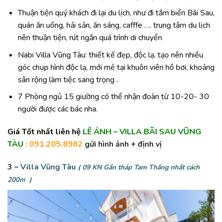
Thuận tiện quý khách đi lại du lịch, như đi tắm biển Bãi Sau,
quán ăn uống, hải sản, ăn sáng, cafffe …. trung tâm du lịch
nên thuận tiện, rút ngắn quá trình di chuyển
Nabi Villa Vũng Tàu: thiết kế đẹp, độc lạ, tạo nên nhiều
góc chụp hình độc lạ, mới mẻ tại khuôn viên hồ bơi, khoảng
sân rộng làm tiệc sang trọng .
7 Phòng ngủ 15 giường có thể nhận đoàn từ 10-20- 30
người được các bác nha.
Giá Tốt nhất liên hệ
LÊ ÁNH – VILLA BÃI SAU VŨNG
TÀU
: 091.205.8982
gửi hình ảnh + định vị
3 –
Villa Vũng Tàu
( 09 KN Gần tháp Tam Thắng nhất cách
200m )