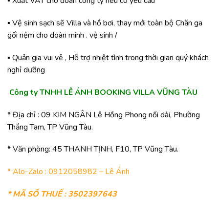
▪️ Xuất VAT cho đoàn công ty nếu có yêu cầu
▪️ Vệ sinh sạch sẽ Villa và hồ bơi, thay mới toàn bộ Chăn ga
gối nệm cho đoàn mình . vệ sinh /
▪️ Quản gia vui vẻ , Hỗ trợ nhiệt tình trong thời gian quý khách
nghỉ dưỡng
Công ty TNHH LÊ ÁNH BOOKING VILLA VŨNG TÀU
* Địa chỉ : 09 KIM NGÂN Lê Hồng Phong nối dài, Phường
Thắng Tam, TP Vũng Tàu.
* Văn phòng: 45 THANH TỊNH, F10, TP Vũng Tàu.
* Alo-Zalo : 0912058982 – Lê Ánh
* MÃ SỐ THUẾ : 3502397643