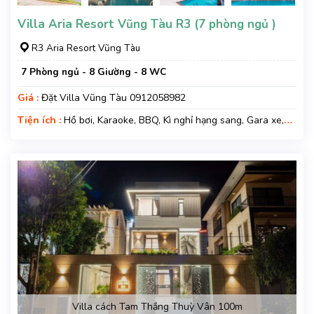
Villa Aria Resort Vũng Tàu R3 (7 phòng ngủ )
R3 Aria Resort Vũng Tàu
7 Phòng ngủ - 8 Giường - 8 WC
Giá :
Đặt Villa Vũng Tàu 0912058982
Tiện ích :
Hồ bơi, Karaoke, BBQ, Kì nghỉ hạng sang, Gara xe,
Wifi, Nệm Phụ
Villa cách Tam Thắng Thuỳ Vân 100m