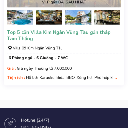
V.I.P gần BÃI SAU NHẤT
Top 5 căn Villa Kim Ngân Vũng Tàu gần tháp
Tam Thắng
Villa 09 Kim Ngân Vũng Tàu
6 Phòng ngủ - 6 Giường - 7 WC
Giá :
Giá ngày Thường từ 7.000.000
Tiện ích :
Hồ bơi, Karaoke, Bida, BBQ, Xông hơi, Phù hợp kì
nghỉ gia đình, Kì nghỉ hạng sang, Gara xe, Wifi, Nệm Phụ
Hotline (24/7)
091 205 8982