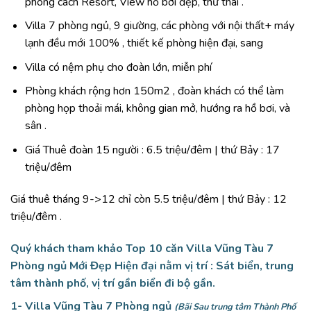
phong cách Resort, View hồ bơi đẹp, thư thái .
Villa 7 phòng ngủ, 9 giường, các phòng với nội thất+ máy
lạnh đều mới 100% , thiết kế phòng hiện đại, sang
Villa có nệm phụ cho đoàn lớn, miễn phí
Phòng khách rộng hơn 150m2 , đoàn khách có thể làm
phòng họp thoải mái, không gian mở, hướng ra hồ bơi, và
sân .
Giá Thuê đoàn 15 người : 6.5 triệu/đêm | thứ Bảy : 17
triệu/đêm
Giá thuê tháng 9->12 chỉ còn 5.5 triệu/đêm | thứ Bảy : 12
triệu/đêm .
Quý khách tham khảo Top 10 căn
Villa Vũng Tàu 7
Phòng ngủ
Mới Đẹp Hiện đại nằm vị trí : Sát biển, trung
tâm thành phố, vị trí gần biển đi bộ gần.
1-
Villa Vũng Tàu 7 Phòng ngủ
(Bãi Sau trung tâm Thành Phố