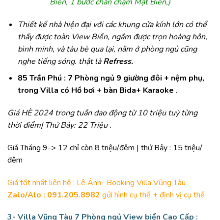
Biển, 1 bước chân chạm Mặt Biển,)
Thiết kế nhà hiện đại với các khung cửa kính lớn có thể
thấy được toàn View Biển, ngắm được trọn hoàng hôn,
bình minh, và tàu bè qua lại, nằm ở phòng ngủ cũng
nghe tiếng sóng. thật là
Refress.
85 Trần Phú : 7 Phòng ngủ 9 giường đôi + nệm phụ,
trong Villa có Hồ bơi + bàn Bida+ Karaoke .
Giá HÈ 2024 trong tuần dao động từ 10 triệu tuỳ từng
thời điểm| Thứ Bảy: 22 Triệu .
Giá Tháng 9-> 12 chỉ còn 8 triệu/đêm | thứ Bảy : 15 triệu/
đêm
Giá tốt nhất liên hệ : Lê Ánh- Booking Villa Vũng Tàu
Zalo/Alo : 091.205.8982
gửi hình cụ thể + định vị cụ thể
3-
Villa Vũng Tàu 7 Phòng ngủ View biển Cao Cấp :