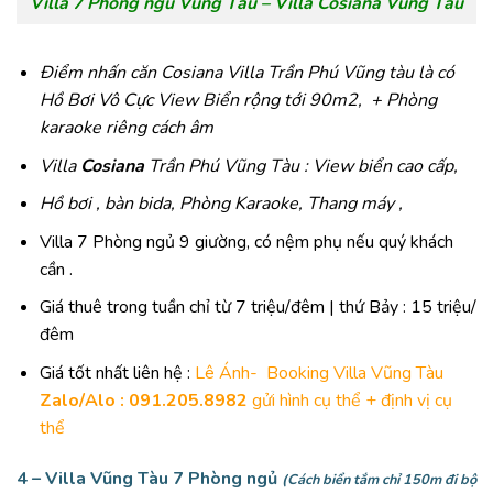
Villa 7 Phòng ngủ Vũng Tàu – Villa Cosiana Vũng Tàu
Điểm nhấn căn Cosiana Villa Trần Phú Vũng tàu là có
Hồ Bơi Vô Cực View Biển rộng tới 90m2, + Phòng
karaoke riêng cách âm
Villa
Cosiana
Trần Phú Vũng Tàu : View biển cao cấp,
Hồ bơi , bàn bida, Phòng Karaoke, Thang máy ,
Villa 7 Phòng ngủ 9 giường, có nệm phụ nếu quý khách
cần .
Giá thuê trong tuần chỉ từ 7 triệu/đêm | thứ Bảy : 15 triệu/
đêm
Giá tốt nhất liên hệ :
Lê Ánh- Booking Villa Vũng Tàu
Zalo/Alo : 091.205.8982
gửi hình cụ thể + định vị cụ
thể
4 –
Villa Vũng Tàu 7 Phòng ngủ
(Cách biển tắm chỉ 150m đi bộ