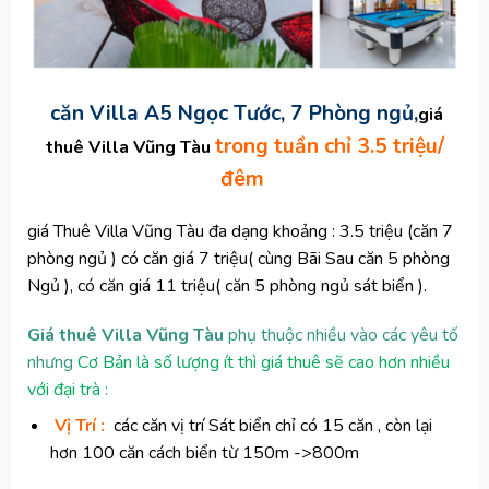
c
ăn Villa A5 Ngọc Tước, 7 Phòng ngủ,
giá
trong tuần chỉ 3.5 triệu/
thuê Villa Vũng Tàu
đêm
gi
á Thuê Villa Vũng Tàu đa dạng khoảng :
3.5 tri
ệ
u (căn 7
phòng ngủ ) c
ó
c
ă
n gi
á 7
tri
ệ
u( cùng Bãi Sau căn 5 phòng
Ngủ ), c
ó
c
ă
n gi
á
11 tri
ệ
u( căn 5 phòng ngủ sát biển ).
Giá thuê Villa Vũng Tàu
ph
ụ
thu
ộ
c nhi
ề
u v
à
o c
á
c y
ê
u t
ố
nhưng
Cơ Bản là số lượng ít thì giá thuê sẽ cao hơn nhiều
với đại trà :
Vị Trí
:
các căn vị trí Sát biển chỉ có 15 căn , còn lại
hơn 100 căn cách biển từ 150m ->800m