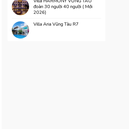
Villa HARMONY VŨNG TÀU
đoàn 30 người 40 người ( Mới
2026)
Villa Aria Vũng Tàu R7