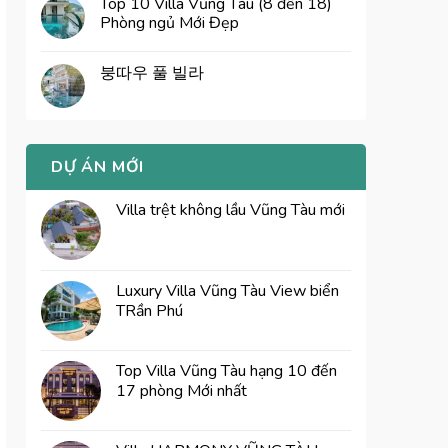
Top 10 Villa Vũng Tàu (8 đến 18)
Phòng ngủ Mới Đẹp
붕따우 풀 빌라
DỰ ÁN MỚI
Villa trệt không lầu Vũng Tàu mới
Luxury Villa Vũng Tàu View biển
TRần Phú
Top Villa Vũng Tàu hạng 10 đến
17 phòng Mới nhất