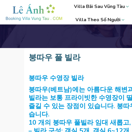
Skip
Villa Bãi Sau Vũng Tàu
to
content
Villa Theo Số Người
붕따우 풀 빌라
붕따우 수영장 빌라
붕따우(베트남)에는 아름다운 해변과
빌라는 보통 프라이빗한 수영장이 딸
즐길 수 있는 장점이 있습니다. 붕
습니다.
10 개의 붕따우 풀빌라 임대 새롭고
– 빌라 구성: 객실 5개, 객실 6~12개