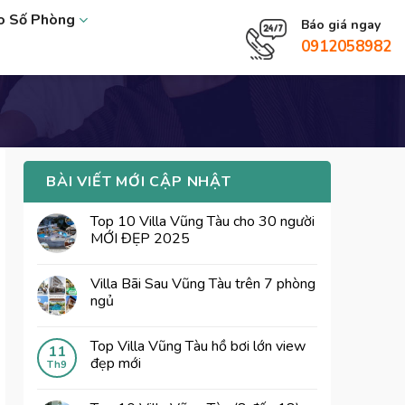
eo Số Phòng
Báo giá ngay
0912058982
BÀI VIẾT MỚI CẬP NHẬT
Top 10 Villa Vũng Tàu cho 30 người
MỚI ĐẸP 2025
Villa Bãi Sau Vũng Tàu trên 7 phòng
ngủ
Top Villa Vũng Tàu hồ bơi lớn view
11
đẹp mới
Th9